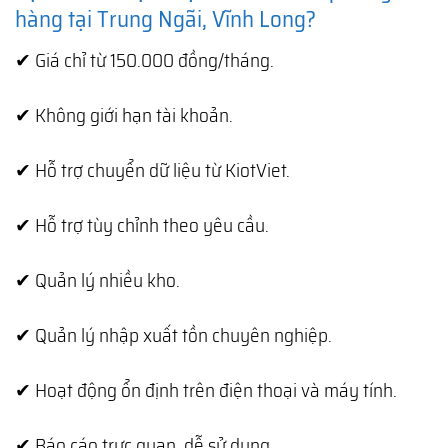
hàng tại Trung Ngãi, Vĩnh Long?
✔ Giá chỉ từ 150.000 đồng/tháng.
✔ Không giới hạn tài khoản.
✔ Hỗ trợ chuyển dữ liệu từ KiotViet.
✔ Hỗ trợ tùy chỉnh theo yêu cầu.
✔ Quản lý nhiều kho.
✔ Quản lý nhập xuất tồn chuyên nghiệp.
✔ Hoạt động ổn định trên điện thoại và máy tính.
✔ Báo cáo trực quan, dễ sử dụng.