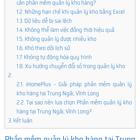
cần phần mềm quản lý kho hàng?
1.2.
Những hạn chế khi quản lý kho bằng Excel
1.3.
Dữ liệu dễ bị sai lệch
1.4.
Không thể làm việc đồng thời hiệu quả
1.5.
Không quản lý được nhiều kho
1.6.
Khó theo dõi lịch sử
1.7.
Không tự động hóa quy trình
1.8.
Xu hướng chuyển đổi số trong quản lý kho
2.
2.1.
iHomePlus – Giải pháp phần mềm quản lý
kho hàng tại Trung Ngãi, Vĩnh Long
2.2.
Tại sao nên lựa chọn Phần mềm quản lý kho
hàng tại Trung Ngãi, Vĩnh Long?
3.
Kết luận
Phần mềm quản lý kho hàng tại Trung