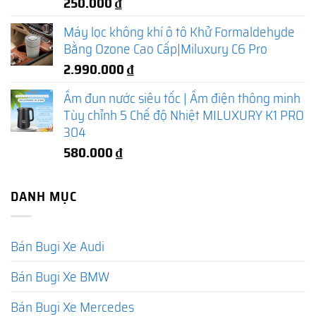
250.000
₫
Máy lọc không khí ô tô Khử Formaldehyde
Bằng Ozone Cao Cấp|Miluxury C6 Pro
2.990.000
₫
Ấm đun nước siêu tốc | Ấm điện thông minh
Tùy chỉnh 5 Chế độ Nhiệt MILUXURY K1 PRO
304
580.000
₫
DANH MỤC
Bán Bugi Xe Audi
Bán Bugi Xe BMW
Bán Bugi Xe Mercedes