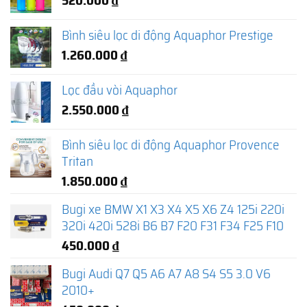
Bình siêu lọc di động Aquaphor Prestige
1.260.000
₫
Lọc đầu vòi Aquaphor
2.550.000
₫
Bình siêu lọc di động Aquaphor Provence
Tritan
1.850.000
₫
Bugi xe BMW X1 X3 X4 X5 X6 Z4 125i 220i
320i 420i 528i B6 B7 F20 F31 F34 F25 F10
450.000
₫
Bugi Audi Q7 Q5 A6 A7 A8 S4 S5 3.0 V6
2010+