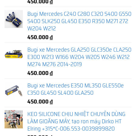
450.000
₫
Bugi Mercedes C240 C280 C320 S400 G550
S400 SLK250 GL450 E350 R350 M271 272
W204 W212
450.000
₫
Bugi xe Mercedes GLA250 GLC350e CLA250
E300 W213 W166 W204 W205 W246 W212
M274 M276 2014-2019
450.000
₫
Bugi xe Mercedes E350 ML350 GLE550e
C350 GL450 SL400 GLA250
450.000
₫
KEO SILICONE CHỊU NHIỆT CHUYÊN DÙNG
LÀM GIOĂNG MÁY, tạo ron máy Dirko HT
Elring +315*C-006.553-0039899820