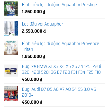
Bình siêu lọc di động Aquaphor Prestige
1.260.000
₫
Lọc đầu vòi Aquaphor
2.550.000
₫
Bình siêu lọc di động Aquaphor Provence
Tritan
1.850.000
₫
Bugi xe BMW X1 X3 X4 X5 X6 Z4 125i 220i
320i 420i 528i B6 B7 F20 F31 F34 F25 F10
450.000
₫
Bugi Audi Q7 Q5 A6 A7 A8 S4 S5 3.0 V6
2010+
450.000
₫