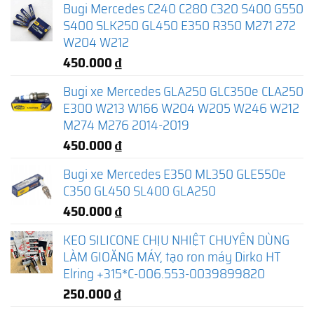
Bugi Mercedes C240 C280 C320 S400 G550
S400 SLK250 GL450 E350 R350 M271 272
W204 W212
450.000
₫
Bugi xe Mercedes GLA250 GLC350e CLA250
E300 W213 W166 W204 W205 W246 W212
M274 M276 2014-2019
450.000
₫
Bugi xe Mercedes E350 ML350 GLE550e
C350 GL450 SL400 GLA250
450.000
₫
KEO SILICONE CHỊU NHIỆT CHUYÊN DÙNG
LÀM GIOĂNG MÁY, tạo ron máy Dirko HT
Elring +315*C-006.553-0039899820
250.000
₫