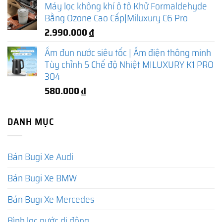
Máy lọc không khí ô tô Khử Formaldehyde
Bằng Ozone Cao Cấp|Miluxury C6 Pro
2.990.000
₫
Ấm đun nước siêu tốc | Ấm điện thông minh
Tùy chỉnh 5 Chế độ Nhiệt MILUXURY K1 PRO
304
580.000
₫
DANH MỤC
Bán Bugi Xe Audi
Bán Bugi Xe BMW
Bán Bugi Xe Mercedes
Bình lọc nước di động