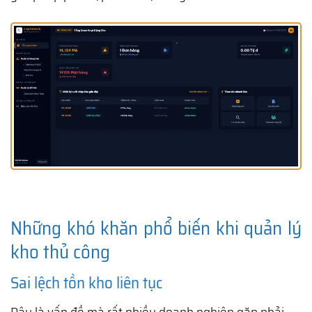
Những khó khăn phổ biến khi quản lý
kho thủ công
Sai lệch tồn kho liên tục
Đây là vấn đề mà rất nhiều doanh nghiệp gặp phải.