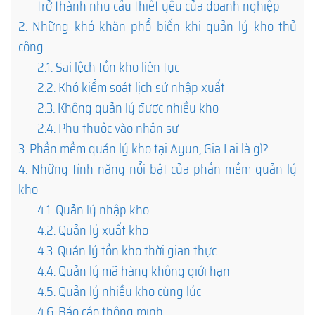
trở thành nhu cầu thiết yếu của doanh nghiệp
2.
Những khó khăn phổ biến khi quản lý kho thủ
công
2.1.
Sai lệch tồn kho liên tục
2.2.
Khó kiểm soát lịch sử nhập xuất
2.3.
Không quản lý được nhiều kho
2.4.
Phụ thuộc vào nhân sự
3.
Phần mềm quản lý kho tại Ayun, Gia Lai là gì?
4.
Những tính năng nổi bật của phần mềm quản lý
kho
4.1.
Quản lý nhập kho
4.2.
Quản lý xuất kho
4.3.
Quản lý tồn kho thời gian thực
4.4.
Quản lý mã hàng không giới hạn
4.5.
Quản lý nhiều kho cùng lúc
4.6.
Báo cáo thông minh