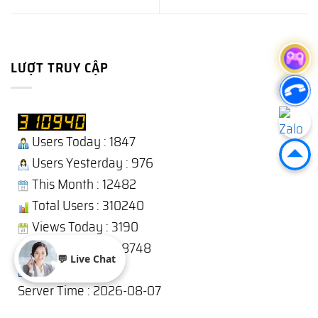
LƯỢT TRUY CẬP
Users Today : 1847
Users Yesterday : 976
This Month : 12482
Total Users : 310240
Views Today : 3190
Total views : 1238748
💬 Live Chat
Who's Online : 8
Server Time : 2026-08-07