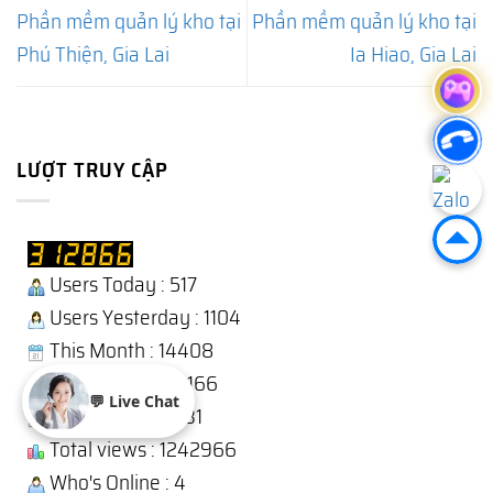
Phần mềm quản lý kho tại
Phần mềm quản lý kho tại
Phú Thiện, Gia Lai
Ia Hiao, Gia Lai
LƯỢT TRUY CẬP
Users Today : 517
Users Yesterday : 1104
This Month : 14408
Total Users : 312166
💬 Live Chat
Views Today : 931
Total views : 1242966
Who's Online : 4