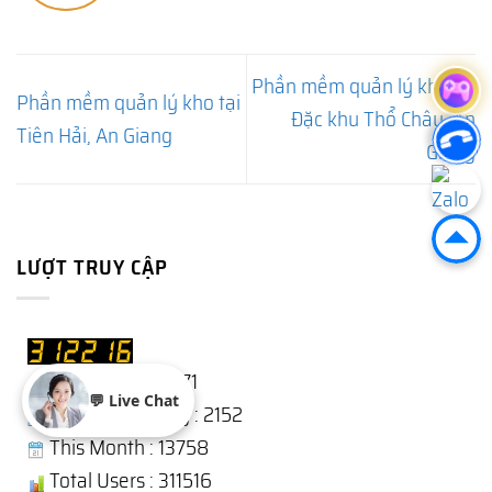
Phần mềm quản lý kho tại
Phần mềm quản lý kho tại
Đặc khu Thổ Châu, An
Tiên Hải, An Giang
Giang
LƯỢT TRUY CẬP
Users Today : 971
💬 Live Chat
Users Yesterday : 2152
This Month : 13758
Total Users : 311516