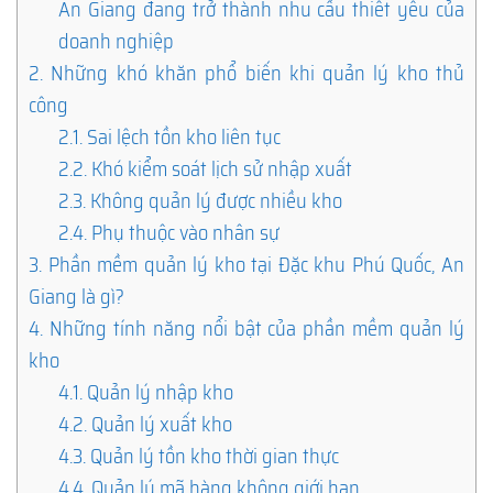
An Giang đang trở thành nhu cầu thiết yếu của
doanh nghiệp
2.
Những khó khăn phổ biến khi quản lý kho thủ
công
2.1.
Sai lệch tồn kho liên tục
2.2.
Khó kiểm soát lịch sử nhập xuất
2.3.
Không quản lý được nhiều kho
2.4.
Phụ thuộc vào nhân sự
3.
Phần mềm quản lý kho tại Đặc khu Phú Quốc, An
Giang là gì?
4.
Những tính năng nổi bật của phần mềm quản lý
kho
4.1.
Quản lý nhập kho
4.2.
Quản lý xuất kho
4.3.
Quản lý tồn kho thời gian thực
4.4.
Quản lý mã hàng không giới hạn