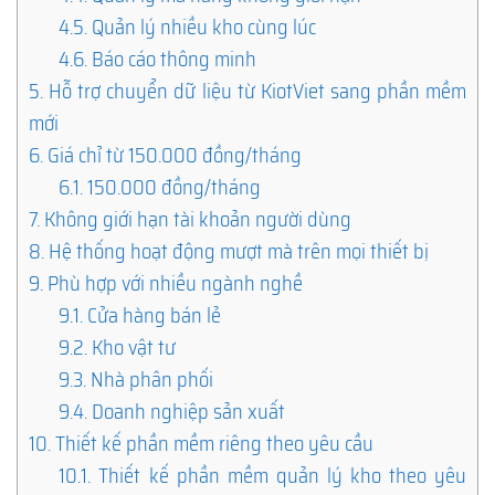
4.5.
Quản lý nhiều kho cùng lúc
4.6.
Báo cáo thông minh
5.
Hỗ trợ chuyển dữ liệu từ KiotViet sang phần mềm
mới
6.
Giá chỉ từ 150.000 đồng/tháng
6.1.
150.000 đồng/tháng
7.
Không giới hạn tài khoản người dùng
8.
Hệ thống hoạt động mượt mà trên mọi thiết bị
9.
Phù hợp với nhiều ngành nghề
9.1.
Cửa hàng bán lẻ
9.2.
Kho vật tư
9.3.
Nhà phân phối
9.4.
Doanh nghiệp sản xuất
10.
Thiết kế phần mềm riêng theo yêu cầu
10.1.
Thiết kế phần mềm quản lý kho theo yêu