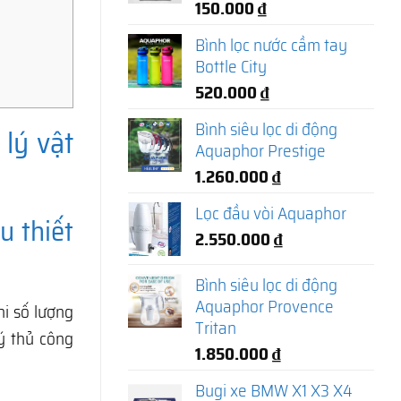
150.000
₫
Bình lọc nước cầm tay
Bottle City
520.000
₫
Bình siêu lọc di động
lý vật
Aquaphor Prestige
1.260.000
₫
Lọc đầu vòi Aquaphor
u thiết
2.550.000
₫
Bình siêu lọc di động
Aquaphor Provence
hi số lượng
Tritan
ý thủ công
1.850.000
₫
Bugi xe BMW X1 X3 X4