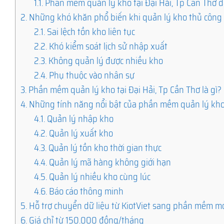
1.1.
Phần mềm quản lý kho tại Đại Hải, Tp Cần Thơ đ
2.
Những khó khăn phổ biến khi quản lý kho thủ công
2.1.
Sai lệch tồn kho liên tục
2.2.
Khó kiểm soát lịch sử nhập xuất
2.3.
Không quản lý được nhiều kho
2.4.
Phụ thuộc vào nhân sự
3.
Phần mềm quản lý kho tại Đại Hải, Tp Cần Thơ là gì?
4.
Những tính năng nổi bật của phần mềm quản lý kh
4.1.
Quản lý nhập kho
4.2.
Quản lý xuất kho
4.3.
Quản lý tồn kho thời gian thực
4.4.
Quản lý mã hàng không giới hạn
4.5.
Quản lý nhiều kho cùng lúc
4.6.
Báo cáo thông minh
5.
Hỗ trợ chuyển dữ liệu từ KiotViet sang phần mềm m
6.
Giá chỉ từ 150.000 đồng/tháng