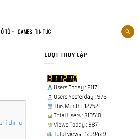
 Ô TÔ
GAMES
TIN TỨC
LƯỢT TRUY CẬP
Users Today : 2117
Users Yesterday : 976
This Month : 12752
Total Users : 310510
hí chỉ từ
Views Today : 3871
Total views : 1239429