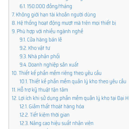
6.1.
150.000 đồng/tháng
7.
Không giới hạn tài khoản người dùng
8.
Hệ thống hoạt động mượt mà trên mọi thiết bị
9.
Phù hợp với nhiều ngành nghề
9.1.
Cửa hàng bán lẻ
9.2.
Kho vật tư
9.3.
Nhà phân phối
9.4.
Doanh nghiệp sản xuất
10.
Thiết kế phần mềm riêng theo yêu cầu
10.1.
Thiết kế phần mềm quản lý kho theo yêu cầu
11.
Hỗ trợ kỹ thuật tận tâm
12.
Lợi ích khi sử dụng phần mềm quản lý kho tại Đại H
12.1.
Giảm thất thoát hàng hóa
12.2.
Tiết kiệm thời gian
12.3.
Nâng cao hiệu suất nhân viên