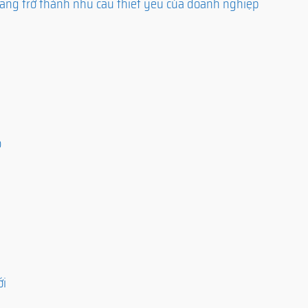
ang trở thành nhu cầu thiết yếu của doanh nghiệp
o
ới