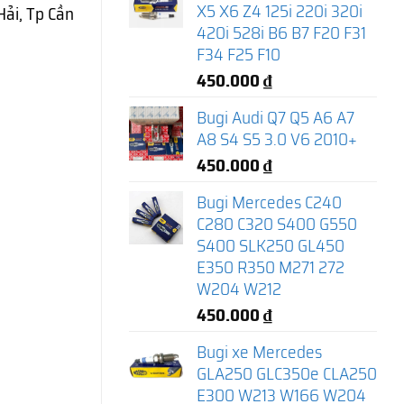
X5 X6 Z4 125i 220i 320i
Hải, Tp Cần
420i 528i B6 B7 F20 F31
F34 F25 F10
450.000
₫
Bugi Audi Q7 Q5 A6 A7
A8 S4 S5 3.0 V6 2010+
450.000
₫
Bugi Mercedes C240
C280 C320 S400 G550
S400 SLK250 GL450
E350 R350 M271 272
W204 W212
450.000
₫
Bugi xe Mercedes
GLA250 GLC350e CLA250
E300 W213 W166 W204