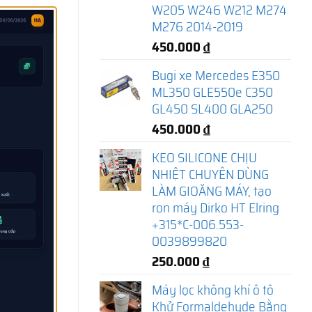
W205 W246 W212 M274
M276 2014-2019
450.000
₫
Bugi xe Mercedes E350
ML350 GLE550e C350
GL450 SL400 GLA250
450.000
₫
KEO SILICONE CHỊU
NHIỆT CHUYÊN DÙNG
LÀM GIOĂNG MÁY, tạo
ron máy Dirko HT Elring
+315*C-006.553-
0039899820
250.000
₫
Máy lọc không khí ô tô
Khử Formaldehyde Bằng