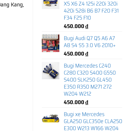
X5 X6 Z4 125i 220i 320i
Dang Kang,
420i 528i B6 B7 F20 F31
F34 F25 F10
450.000
₫
Bugi Audi Q7 Q5 A6 A7
A8 S4 S5 3.0 V6 2010+
450.000
₫
Bugi Mercedes C240
C280 C320 S400 G550
S400 SLK250 GL450
E350 R350 M271 272
W204 W212
450.000
₫
Bugi xe Mercedes
GLA250 GLC350e CLA250
E300 W213 W166 W204