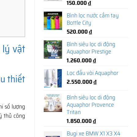
150.000
₫
Bình lọc nước cầm tay
Bottle City
520.000
₫
Bình siêu lọc di động
lý vật
Aquaphor Prestige
1.260.000
₫
Lọc đầu vòi Aquaphor
u thiết
2.550.000
₫
Bình siêu lọc di động
Aquaphor Provence
hi số lượng
Tritan
ý thủ công
1.850.000
₫
Bugi xe BMW X1 X3 X4