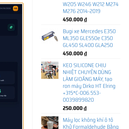
W205 W246 W212 M274
M276 2014-2019
450.000
₫
Bugi xe Mercedes E350
ML350 GLE550e C350
GL450 SL400 GLA250
450.000
₫
KEO SILICONE CHỊU
NHIỆT CHUYÊN DÙNG
LÀM GIOĂNG MÁY, tạo
ron máy Dirko HT Elring
+315*C-006.553-
0039899820
250.000
₫
Máy lọc không khí ô tô
Khử Formaldehyde Bằng