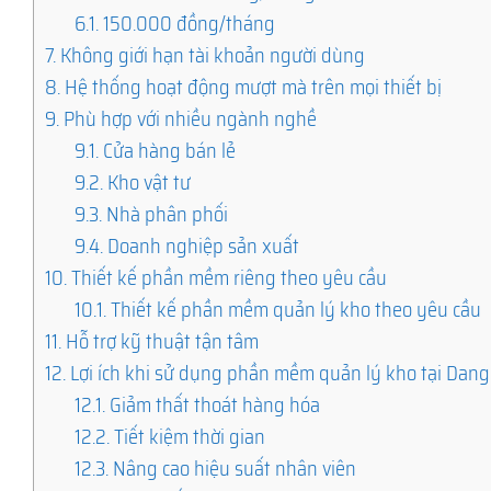
6.1.
150.000 đồng/tháng
7.
Không giới hạn tài khoản người dùng
8.
Hệ thống hoạt động mượt mà trên mọi thiết bị
9.
Phù hợp với nhiều ngành nghề
9.1.
Cửa hàng bán lẻ
9.2.
Kho vật tư
9.3.
Nhà phân phối
9.4.
Doanh nghiệp sản xuất
10.
Thiết kế phần mềm riêng theo yêu cầu
10.1.
Thiết kế phần mềm quản lý kho theo yêu cầu
11.
Hỗ trợ kỹ thuật tận tâm
12.
Lợi ích khi sử dụng phần mềm quản lý kho tại Dang
12.1.
Giảm thất thoát hàng hóa
12.2.
Tiết kiệm thời gian
12.3.
Nâng cao hiệu suất nhân viên