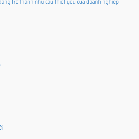
ang trở thành nhu cầu thiết yếu của doanh nghiệp
?
o
ới