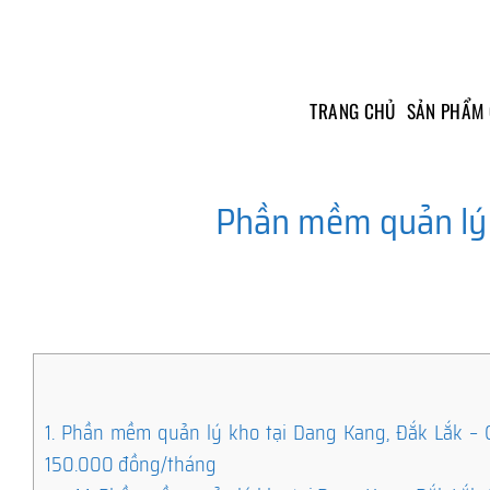
Skip
to
content
TRANG CHỦ
SẢN PHẨM
Phần mềm quản lý 
1.
Phần mềm quản lý kho tại Dang Kang, Đắk Lắk – Giả
150.000 đồng/tháng