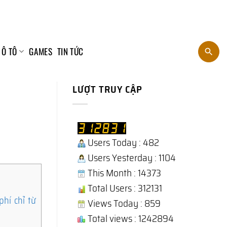
 Ô TÔ
GAMES
TIN TỨC
LƯỢT TRUY CẬP
Users Today : 482
Users Yesterday : 1104
This Month : 14373
Total Users : 312131
hí chỉ từ
Views Today : 859
Total views : 1242894