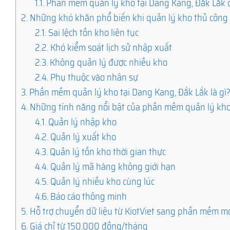
1.1.
Phần mềm quản lý kho tại Dang Kang, Đắk Lắk đ
2.
Những khó khăn phổ biến khi quản lý kho thủ công
2.1.
Sai lệch tồn kho liên tục
2.2.
Khó kiểm soát lịch sử nhập xuất
2.3.
Không quản lý được nhiều kho
2.4.
Phụ thuộc vào nhân sự
3.
Phần mềm quản lý kho tại Dang Kang, Đắk Lắk là gì
4.
Những tính năng nổi bật của phần mềm quản lý kh
4.1.
Quản lý nhập kho
4.2.
Quản lý xuất kho
4.3.
Quản lý tồn kho thời gian thực
4.4.
Quản lý mã hàng không giới hạn
4.5.
Quản lý nhiều kho cùng lúc
4.6.
Báo cáo thông minh
5.
Hỗ trợ chuyển dữ liệu từ KiotViet sang phần mềm m
6.
Giá chỉ từ 150.000 đồng/tháng