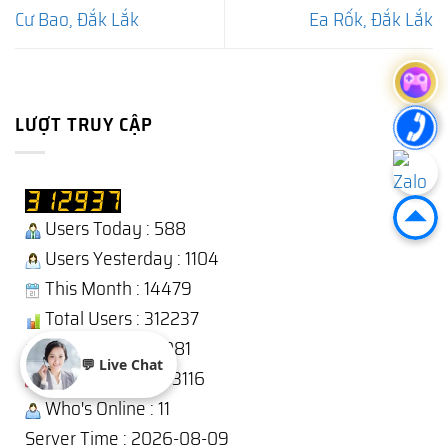
Cư Bao, Đắk Lắk
Ea Rốk, Đắk Lắk
LƯỢT TRUY CẬP
Users Today : 588
Users Yesterday : 1104
This Month : 14479
Total Users : 312237
Views Today : 1081
💬 Live Chat
Total views : 1243116
Who's Online : 11
Server Time : 2026-08-09