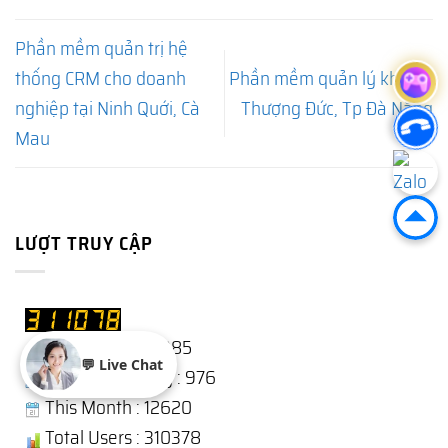
Phần mềm quản trị hệ
thống CRM cho doanh
Phần mềm quản lý kho tại
nghiệp tại Ninh Quới, Cà
Thượng Đức, Tp Đà Nẵng
Mau
LƯỢT TRUY CẬP
Users Today : 1985
💬 Live Chat
Users Yesterday : 976
This Month : 12620
Total Users : 310378