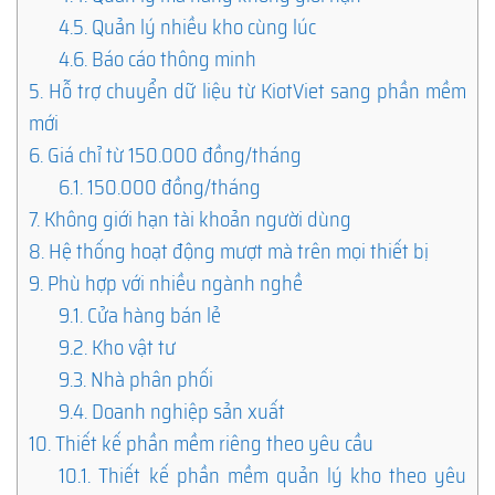
4.5.
Quản lý nhiều kho cùng lúc
4.6.
Báo cáo thông minh
5.
Hỗ trợ chuyển dữ liệu từ KiotViet sang phần mềm
mới
6.
Giá chỉ từ 150.000 đồng/tháng
6.1.
150.000 đồng/tháng
7.
Không giới hạn tài khoản người dùng
8.
Hệ thống hoạt động mượt mà trên mọi thiết bị
9.
Phù hợp với nhiều ngành nghề
9.1.
Cửa hàng bán lẻ
9.2.
Kho vật tư
9.3.
Nhà phân phối
9.4.
Doanh nghiệp sản xuất
10.
Thiết kế phần mềm riêng theo yêu cầu
10.1.
Thiết kế phần mềm quản lý kho theo yêu