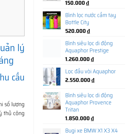
150.000
₫
Bình lọc nước cầm tay
Bottle City
520.000
₫
Bình siêu lọc di động
uản lý
Aquaphor Prestige
háng
1.260.000
₫
Lọc đầu vòi Aquaphor
nhu cầu
2.550.000
₫
Bình siêu lọc di động
Aquaphor Provence
hi số lượng
Tritan
ý thủ công
1.850.000
₫
Bugi xe BMW X1 X3 X4