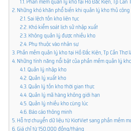
1.1.
Phần mềm quản lý kho tại Hồ Đắc Kiện, Tp Cần 
2.
Những khó khăn phổ biến khi quản lý kho thủ công
2.1.
Sai lệch tồn kho liên tục
2.2.
Khó kiểm soát lịch sử nhập xuất
2.3.
Không quản lý được nhiều kho
2.4.
Phụ thuộc vào nhân sự
3.
Phần mềm quản lý kho tại Hồ Đắc Kiện, Tp Cần Thơ l
4.
Những tính năng nổi bật của phần mềm quản lý kh
4.1.
Quản lý nhập kho
4.2.
Quản lý xuất kho
4.3.
Quản lý tồn kho thời gian thực
4.4.
Quản lý mã hàng không giới hạn
4.5.
Quản lý nhiều kho cùng lúc
4.6.
Báo cáo thông minh
5.
Hỗ trợ chuyển dữ liệu từ KiotViet sang phần mềm m
6.
Giá chỉ từ 150.000 đồng/tháng