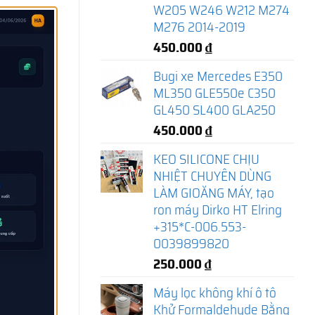
W205 W246 W212 M274
M276 2014-2019
450.000
₫
Bugi xe Mercedes E350
ML350 GLE550e C350
GL450 SL400 GLA250
450.000
₫
KEO SILICONE CHỊU
NHIỆT CHUYÊN DÙNG
LÀM GIOĂNG MÁY, tạo
ron máy Dirko HT Elring
+315*C-006.553-
0039899820
250.000
₫
Máy lọc không khí ô tô
Khử Formaldehyde Bằng