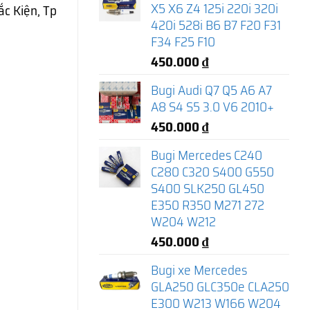
X5 X6 Z4 125i 220i 320i
c Kiện, Tp
420i 528i B6 B7 F20 F31
F34 F25 F10
450.000
₫
Bugi Audi Q7 Q5 A6 A7
A8 S4 S5 3.0 V6 2010+
450.000
₫
Bugi Mercedes C240
C280 C320 S400 G550
S400 SLK250 GL450
E350 R350 M271 272
W204 W212
450.000
₫
Bugi xe Mercedes
GLA250 GLC350e CLA250
E300 W213 W166 W204