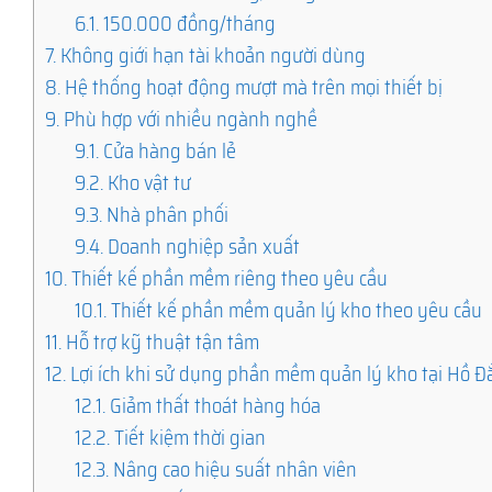
6.1.
150.000 đồng/tháng
7.
Không giới hạn tài khoản người dùng
8.
Hệ thống hoạt động mượt mà trên mọi thiết bị
9.
Phù hợp với nhiều ngành nghề
9.1.
Cửa hàng bán lẻ
9.2.
Kho vật tư
9.3.
Nhà phân phối
9.4.
Doanh nghiệp sản xuất
10.
Thiết kế phần mềm riêng theo yêu cầu
10.1.
Thiết kế phần mềm quản lý kho theo yêu cầu
11.
Hỗ trợ kỹ thuật tận tâm
12.
Lợi ích khi sử dụng phần mềm quản lý kho tại Hồ Đắ
12.1.
Giảm thất thoát hàng hóa
12.2.
Tiết kiệm thời gian
12.3.
Nâng cao hiệu suất nhân viên