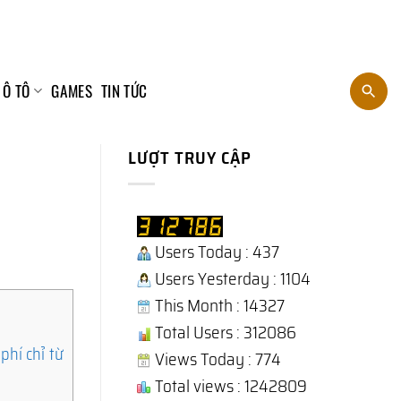
 Ô TÔ
GAMES
TIN TỨC
LƯỢT TRUY CẬP
Users Today : 437
Users Yesterday : 1104
This Month : 14327
Total Users : 312086
phí chỉ từ
Views Today : 774
Total views : 1242809