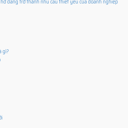
Thơ đang trở thành nhu cầu thiết yếu của doanh nghiệp
à gì?
o
ới