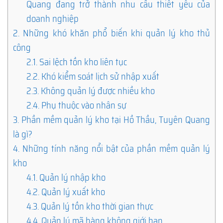
Quang đang trở thành nhu cầu thiết yếu của
doanh nghiệp
2.
Những khó khăn phổ biến khi quản lý kho thủ
công
2.1.
Sai lệch tồn kho liên tục
2.2.
Khó kiểm soát lịch sử nhập xuất
2.3.
Không quản lý được nhiều kho
2.4.
Phụ thuộc vào nhân sự
3.
Phần mềm quản lý kho tại Hồ Thầu, Tuyên Quang
là gì?
4.
Những tính năng nổi bật của phần mềm quản lý
kho
4.1.
Quản lý nhập kho
4.2.
Quản lý xuất kho
4.3.
Quản lý tồn kho thời gian thực
4.4.
Quản lý mã hàng không giới hạn