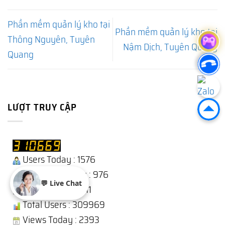
Phần mềm quản lý kho tại
Phần mềm quản lý kho tại
Thông Nguyên, Tuyên
Nậm Dịch, Tuyên Quang
Quang
LƯỢT TRUY CẬP
Users Today : 1576
Users Yesterday : 976
💬 Live Chat
This Month : 12211
Total Users : 309969
Views Today : 2393