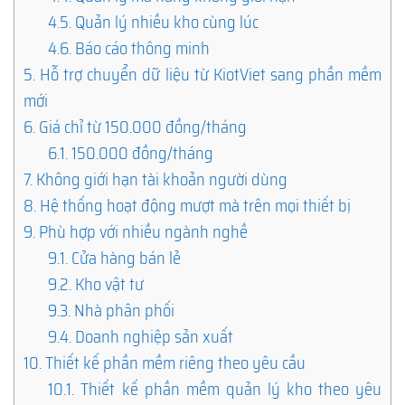
4.5.
Quản lý nhiều kho cùng lúc
4.6.
Báo cáo thông minh
5.
Hỗ trợ chuyển dữ liệu từ KiotViet sang phần mềm
mới
6.
Giá chỉ từ 150.000 đồng/tháng
6.1.
150.000 đồng/tháng
7.
Không giới hạn tài khoản người dùng
8.
Hệ thống hoạt động mượt mà trên mọi thiết bị
9.
Phù hợp với nhiều ngành nghề
9.1.
Cửa hàng bán lẻ
9.2.
Kho vật tư
9.3.
Nhà phân phối
9.4.
Doanh nghiệp sản xuất
10.
Thiết kế phần mềm riêng theo yêu cầu
10.1.
Thiết kế phần mềm quản lý kho theo yêu