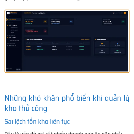
Những khó khăn phổ biến khi quản lý
kho thủ công
Sai lệch tồn kho liên tục
Đây là vấn đề mà rất nhiều doanh nghiệp gặp phải.