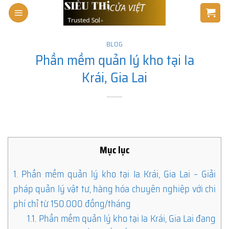
Skip
to
content
BLOG
Phần mềm quản lý kho tại Ia
Krái, Gia Lai
Mục lục
1.
Phần mềm quản lý kho tại Ia Krái, Gia Lai – Giải
pháp quản lý vật tư, hàng hóa chuyên nghiệp với chi
phí chỉ từ 150.000 đồng/tháng
1.1.
Phần mềm quản lý kho tại Ia Krái, Gia Lai đang