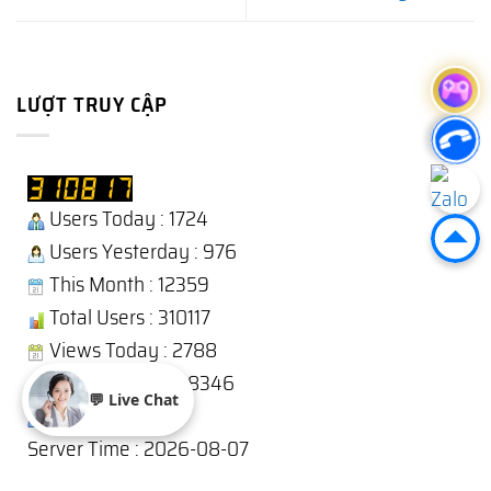
LƯỢT TRUY CẬP
Users Today : 1724
Users Yesterday : 976
This Month : 12359
Total Users : 310117
Views Today : 2788
Total views : 1238346
💬 Live Chat
Who's Online : 8
Server Time : 2026-08-07