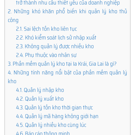
trở thành nhu cầu thiết yếu của doanh nghiệp
2.
Những khó khăn phổ biến khi quản lý kho thủ
công
2.1.
Sai lệch tồn kho liên tục
2.2.
Khó kiểm soát lịch sử nhập xuất
2.3.
Không quản lý được nhiều kho
2.4.
Phụ thuộc vào nhân sự
3.
Phần mềm quản lý kho tại Ia Krái, Gia Lai là gì?
4.
Những tính năng nổi bật của phần mềm quản lý
kho
4.1.
Quản lý nhập kho
4.2.
Quản lý xuất kho
4.3.
Quản lý tồn kho thời gian thực
4.4.
Quản lý mã hàng không giới hạn
4.5.
Quản lý nhiều kho cùng lúc
4.6.
Báo cáo thông minh