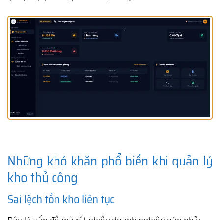
Những khó khăn phổ biến khi quản lý
kho thủ công
Sai lệch tồn kho liên tục
Đây là vấn đề mà rất nhiều doanh nghiệp gặp phải.