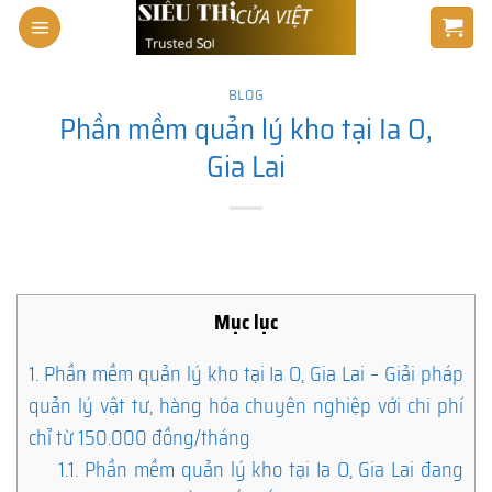
Skip
to
content
BLOG
Phần mềm quản lý kho tại Ia O,
Gia Lai
Mục lục
1.
Phần mềm quản lý kho tại Ia O, Gia Lai – Giải pháp
quản lý vật tư, hàng hóa chuyên nghiệp với chi phí
chỉ từ 150.000 đồng/tháng
1.1.
Phần mềm quản lý kho tại Ia O, Gia Lai đang