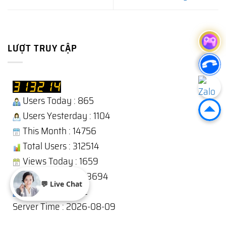
LƯỢT TRUY CẬP
Users Today : 865
Users Yesterday : 1104
This Month : 14756
Total Users : 312514
Views Today : 1659
Total views : 1243694
💬 Live Chat
Who's Online : 12
Server Time : 2026-08-09