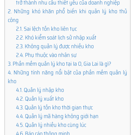
trở thành nhu cầu thiết yếu của doanh nghiệp
2.
Những khó khăn phổ biến khi quản lý kho thủ
công
2.1.
Sai lệch tồn kho liên tục
2.2.
Khó kiểm soát lịch sử nhập xuất
2.3.
Không quản lý được nhiều kho
2.4.
Phụ thuộc vào nhân sự
3.
Phần mềm quản lý kho tại Ia O, Gia Lai là gì?
4.
Những tính năng nổi bật của phần mềm quản lý
kho
4.1.
Quản lý nhập kho
4.2.
Quản lý xuất kho
4.3.
Quản lý tồn kho thời gian thực
4.4.
Quản lý mã hàng không giới hạn
4.5.
Quản lý nhiều kho cùng lúc
4.6.
Báo cáo thông minh