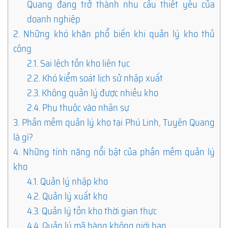
Quang đang trở thành nhu cầu thiết yếu của
doanh nghiệp
2.
Những khó khăn phổ biến khi quản lý kho thủ
công
2.1.
Sai lệch tồn kho liên tục
2.2.
Khó kiểm soát lịch sử nhập xuất
2.3.
Không quản lý được nhiều kho
2.4.
Phụ thuộc vào nhân sự
3.
Phần mềm quản lý kho tại Phú Linh, Tuyên Quang
là gì?
4.
Những tính năng nổi bật của phần mềm quản lý
kho
4.1.
Quản lý nhập kho
4.2.
Quản lý xuất kho
4.3.
Quản lý tồn kho thời gian thực
4.4.
Quản lý mã hàng không giới hạn