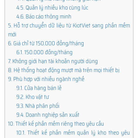
4.5.
Quản lý nhiều kho cùng lúc
4.6.
Báo cáo thông minh
5.
Hỗ trợ chuyển dữ liệu từ KiotViet sang phần mềm
mới
6.
Giá chỉ từ 150.000 đồng/tháng
6.1.
150.000 đồng/tháng
7.
Không giới hạn tài khoản người dùng
8.
Hệ thống hoạt động mượt mà trên mọi thiết bị
9.
Phù hợp với nhiều ngành nghề
9.1.
Cửa hàng bán lẻ
9.2.
Kho vật tư
9.3.
Nhà phân phối
9.4.
Doanh nghiệp sản xuất
10.
Thiết kế phần mềm riêng theo yêu cầu
10.1.
Thiết kế phần mềm quản lý kho theo yêu