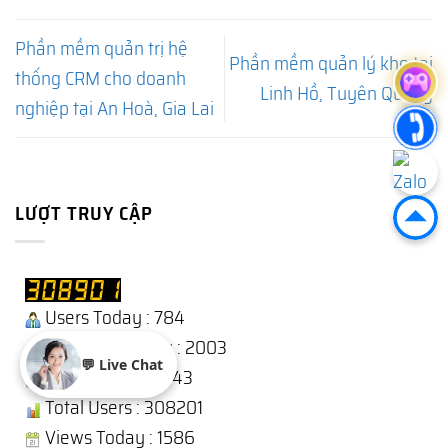
Phần mềm quản trị hệ
Phần mềm quản lý kho tại
thống CRM cho doanh
Linh Hồ, Tuyên Quang
nghiệp tại An Hoà, Gia Lai
LƯỢT TRUY CẬP
Users Today : 784
Users Yesterday : 2003
💬 Live Chat
This Month : 10443
Total Users : 308201
Views Today : 1586