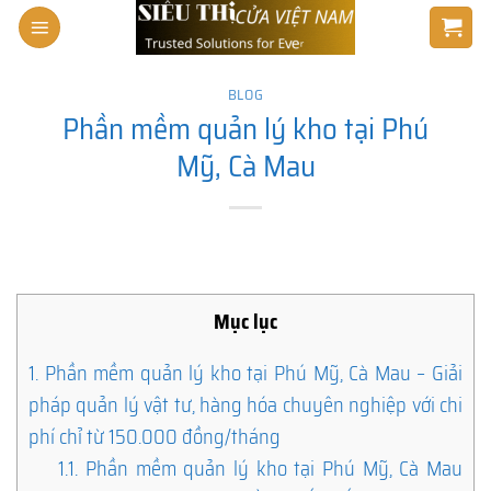
Skip
to
content
BLOG
Phần mềm quản lý kho tại Phú
Mỹ, Cà Mau
Mục lục
1.
Phần mềm quản lý kho tại Phú Mỹ, Cà Mau – Giải
pháp quản lý vật tư, hàng hóa chuyên nghiệp với chi
phí chỉ từ 150.000 đồng/tháng
1.1.
Phần mềm quản lý kho tại Phú Mỹ, Cà Mau