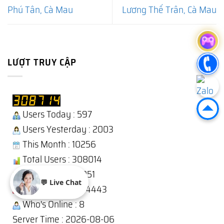
Phú Tân, Cà Mau
Lương Thế Trân, Cà Mau
LƯỢT TRUY CẬP
Users Today : 597
Users Yesterday : 2003
This Month : 10256
Total Users : 308014
Views Today : 1051
💬 Live Chat
Total views : 1234443
Who's Online : 8
Server Time : 2026-08-06