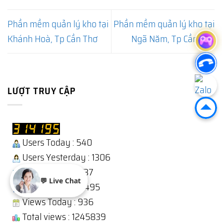
Phần mềm quản lý kho tại
Phần mềm quản lý kho tại
Khánh Hoà, Tp Cần Thơ
Ngã Năm, Tp Cần Thơ
LƯỢT TRUY CẬP
Users Today : 540
Users Yesterday : 1306
This Month : 15737
💬 Live Chat
Total Users : 313495
Views Today : 936
Total views : 1245839