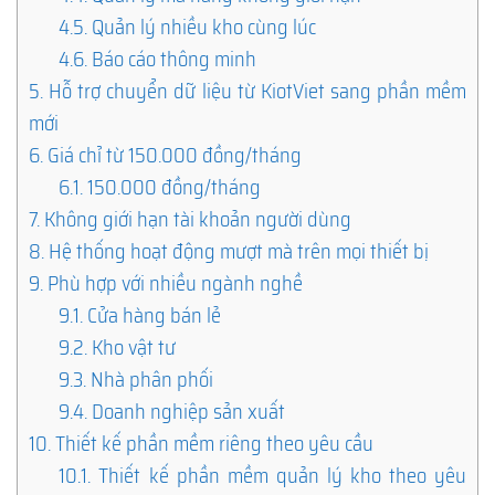
4.5.
Quản lý nhiều kho cùng lúc
4.6.
Báo cáo thông minh
5.
Hỗ trợ chuyển dữ liệu từ KiotViet sang phần mềm
mới
6.
Giá chỉ từ 150.000 đồng/tháng
6.1.
150.000 đồng/tháng
7.
Không giới hạn tài khoản người dùng
8.
Hệ thống hoạt động mượt mà trên mọi thiết bị
9.
Phù hợp với nhiều ngành nghề
9.1.
Cửa hàng bán lẻ
9.2.
Kho vật tư
9.3.
Nhà phân phối
9.4.
Doanh nghiệp sản xuất
10.
Thiết kế phần mềm riêng theo yêu cầu
10.1.
Thiết kế phần mềm quản lý kho theo yêu