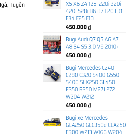
X5 X6 Z4 125i 220i 320i
Ngà, Tuyên
420i 528i B6 B7 F20 F31
F34 F25 F10
450.000
₫
Bugi Audi Q7 Q5 A6 A7
A8 S4 S5 3.0 V6 2010+
450.000
₫
Bugi Mercedes C240
C280 C320 S400 G550
S400 SLK250 GL450
E350 R350 M271 272
W204 W212
450.000
₫
Bugi xe Mercedes
GLA250 GLC350e CLA250
E300 W213 W166 W204