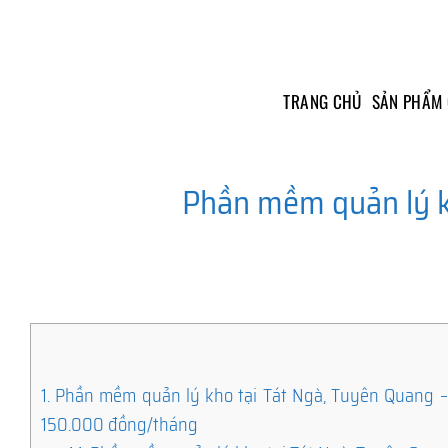
Skip
to
content
TRANG CHỦ
SẢN PHẨM
Phần mềm quản lý k
1.
Phần mềm quản lý kho tại Tát Ngà, Tuyên Quang – G
150.000 đồng/tháng