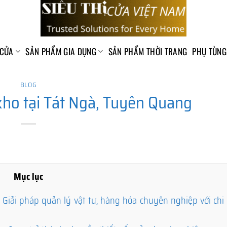
 CỬA
SẢN PHẨM GIA DỤNG
SẢN PHẨM THỜI TRANG
PHỤ TÙNG
BLOG
ho tại Tát Ngà, Tuyên Quang
Mục lục
iải pháp quản lý vật tư, hàng hóa chuyên nghiệp với chi p