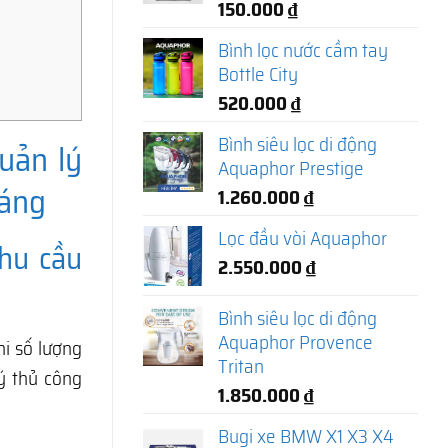
150.000
₫
Bình lọc nước cầm tay
Bottle City
520.000
₫
Bình siêu lọc di động
uản lý
Aquaphor Prestige
háng
1.260.000
₫
Lọc đầu vòi Aquaphor
hu cầu
2.550.000
₫
Bình siêu lọc di động
Aquaphor Provence
hi số lượng
Tritan
ý thủ công
1.850.000
₫
Bugi xe BMW X1 X3 X4