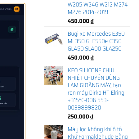
W205 W246 W212 M274
M276 2014-2019
450.000
₫
Bugi xe Mercedes E350
ML350 GLE550e C350
GL450 SL400 GLA250
450.000
₫
KEO SILICONE CHỊU
NHIỆT CHUYÊN DÙNG
LÀM GIOĂNG MÁY, tạo
ron máy Dirko HT Elring
+315*C-006.553-
0039899820
250.000
₫
Máy lọc không khí ô tô
Khử Formaldehyde Bằng