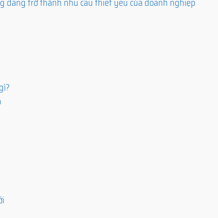
g đang trở thành nhu cầu thiết yếu của doanh nghiệp
gì?
o
ới