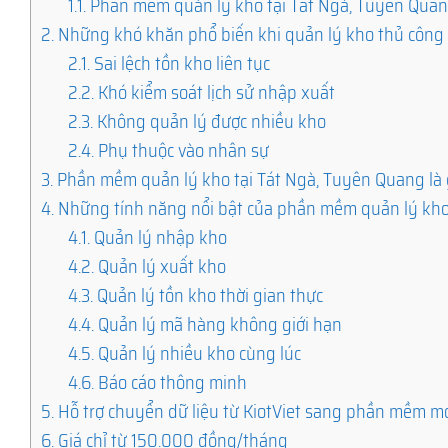
1.1.
Phần mềm quản lý kho tại Tát Ngà, Tuyên Quan
2.
Những khó khăn phổ biến khi quản lý kho thủ công
2.1.
Sai lệch tồn kho liên tục
2.2.
Khó kiểm soát lịch sử nhập xuất
2.3.
Không quản lý được nhiều kho
2.4.
Phụ thuộc vào nhân sự
3.
Phần mềm quản lý kho tại Tát Ngà, Tuyên Quang là 
4.
Những tính năng nổi bật của phần mềm quản lý kh
4.1.
Quản lý nhập kho
4.2.
Quản lý xuất kho
4.3.
Quản lý tồn kho thời gian thực
4.4.
Quản lý mã hàng không giới hạn
4.5.
Quản lý nhiều kho cùng lúc
4.6.
Báo cáo thông minh
5.
Hỗ trợ chuyển dữ liệu từ KiotViet sang phần mềm m
6.
Giá chỉ từ 150.000 đồng/tháng