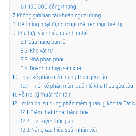
6.1.
150.000 đồng/tháng
7.
Không giới hạn tài khoản người dùng
8.
Hệ thống hoạt động mượt mà trên mọi thiết bị
9.
Phù hợp với nhiều ngành nghề
9.1.
Cửa hàng bán lẻ
9.2.
Kho vật tư
9.3.
Nhà phân phối
9.4.
Doanh nghiệp sản xuất
10.
Thiết kế phần mềm riêng theo yêu cầu
10.1.
Thiết kế phần mềm quản lý kho theo yêu cầu
11.
Hỗ trợ kỹ thuật tận tâm
12.
Lợi ích khi sử dụng phần mềm quản lý kho tại Tát
12.1.
Giảm thất thoát hàng hóa
12.2.
Tiết kiệm thời gian
12.3.
Nâng cao hiệu suất nhân viên