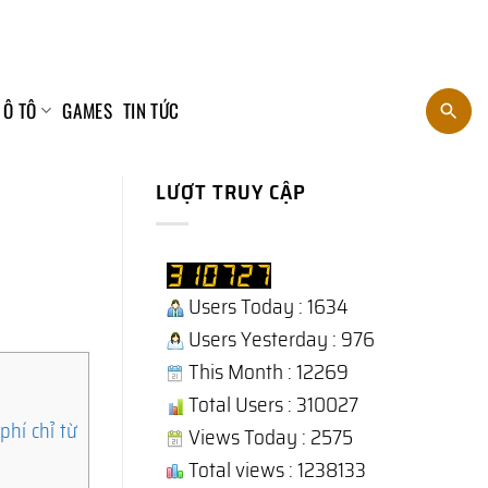
 Ô TÔ
GAMES
TIN TỨC
LƯỢT TRUY CẬP
Users Today : 1634
Users Yesterday : 976
This Month : 12269
Total Users : 310027
hí chỉ từ
Views Today : 2575
Total views : 1238133