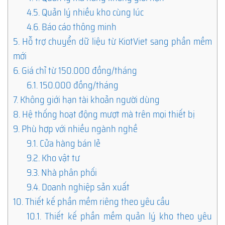
4.5.
Quản lý nhiều kho cùng lúc
4.6.
Báo cáo thông minh
5.
Hỗ trợ chuyển dữ liệu từ KiotViet sang phần mềm
mới
6.
Giá chỉ từ 150.000 đồng/tháng
6.1.
150.000 đồng/tháng
7.
Không giới hạn tài khoản người dùng
8.
Hệ thống hoạt động mượt mà trên mọi thiết bị
9.
Phù hợp với nhiều ngành nghề
9.1.
Cửa hàng bán lẻ
9.2.
Kho vật tư
9.3.
Nhà phân phối
9.4.
Doanh nghiệp sản xuất
10.
Thiết kế phần mềm riêng theo yêu cầu
10.1.
Thiết kế phần mềm quản lý kho theo yêu