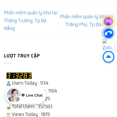
Phần mềm quản lý kho tại
Phần mềm quản lý kho tại
Thăng Trường, Tp Đà
Thăng Phú, Tp Đà Nẵng
Nẵng
LƯỢT TRUY CẬP
Users Today : 934
Users Yesterday : 1104
💬 Live Chat
This Month : 14825
Total Users : 312583
Views Today : 1819