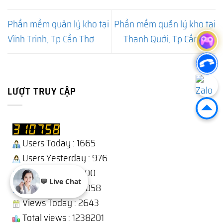
Phần mềm quản lý kho tại
Phần mềm quản lý kho tại
Vĩnh Trinh, Tp Cần Thơ
Thạnh Quới, Tp Cần Thơ
LƯỢT TRUY CẬP
Users Today : 1665
Users Yesterday : 976
This Month : 12300
💬 Live Chat
Total Users : 310058
Views Today : 2643
Total views : 1238201