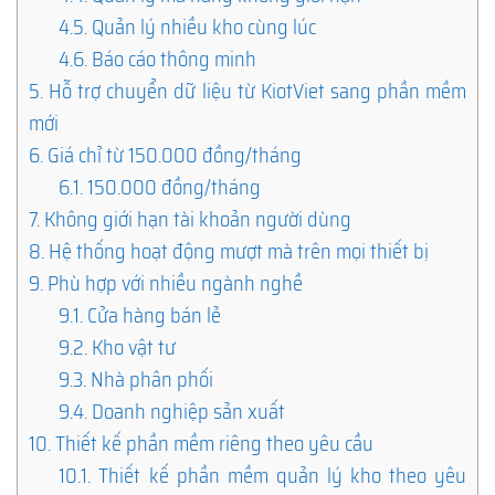
4.5.
Quản lý nhiều kho cùng lúc
4.6.
Báo cáo thông minh
5.
Hỗ trợ chuyển dữ liệu từ KiotViet sang phần mềm
mới
6.
Giá chỉ từ 150.000 đồng/tháng
6.1.
150.000 đồng/tháng
7.
Không giới hạn tài khoản người dùng
8.
Hệ thống hoạt động mượt mà trên mọi thiết bị
9.
Phù hợp với nhiều ngành nghề
9.1.
Cửa hàng bán lẻ
9.2.
Kho vật tư
9.3.
Nhà phân phối
9.4.
Doanh nghiệp sản xuất
10.
Thiết kế phần mềm riêng theo yêu cầu
10.1.
Thiết kế phần mềm quản lý kho theo yêu