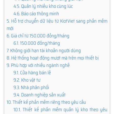
4.5.
Quản lý nhiều kho cùng lúc
4.6.
Báo cáo thông minh
5.
Hỗ trợ chuyển dữ liệu từ KiotViet sang phần mềm
mới
6.
Giá chỉ từ 150.000 đồng/tháng
6.1.
150.000 đồng/tháng
7.
Không giới hạn tài khoản người dùng
8.
Hệ thống hoạt động mượt mà trên mọi thiết bị
9.
Phù hợp với nhiều ngành nghề
9.1.
Cửa hàng bán lẻ
9.2.
Kho vật tư
9.3.
Nhà phân phối
9.4.
Doanh nghiệp sản xuất
10.
Thiết kế phần mềm riêng theo yêu cầu
10.1.
Thiết kế phần mềm quản lý kho theo yêu