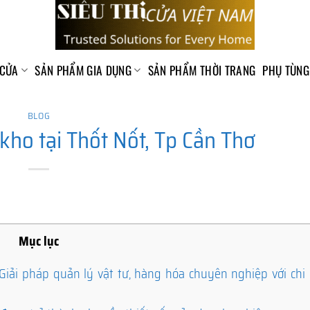
 CỬA
SẢN PHẨM GIA DỤNG
SẢN PHẨM THỜI TRANG
PHỤ TÙNG
BLOG
ho tại Thốt Nốt, Tp Cần Thơ
Mục lục
iải pháp quản lý vật tư, hàng hóa chuyên nghiệp với chi p