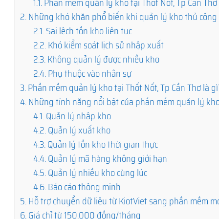
1.1.
Phần mềm quản lý kho tại Thốt Nốt, Tp Cần Thơ
2.
Những khó khăn phổ biến khi quản lý kho thủ công
2.1.
Sai lệch tồn kho liên tục
2.2.
Khó kiểm soát lịch sử nhập xuất
2.3.
Không quản lý được nhiều kho
2.4.
Phụ thuộc vào nhân sự
3.
Phần mềm quản lý kho tại Thốt Nốt, Tp Cần Thơ là gì
4.
Những tính năng nổi bật của phần mềm quản lý kh
4.1.
Quản lý nhập kho
4.2.
Quản lý xuất kho
4.3.
Quản lý tồn kho thời gian thực
4.4.
Quản lý mã hàng không giới hạn
4.5.
Quản lý nhiều kho cùng lúc
4.6.
Báo cáo thông minh
5.
Hỗ trợ chuyển dữ liệu từ KiotViet sang phần mềm m
6.
Giá chỉ từ 150.000 đồng/tháng