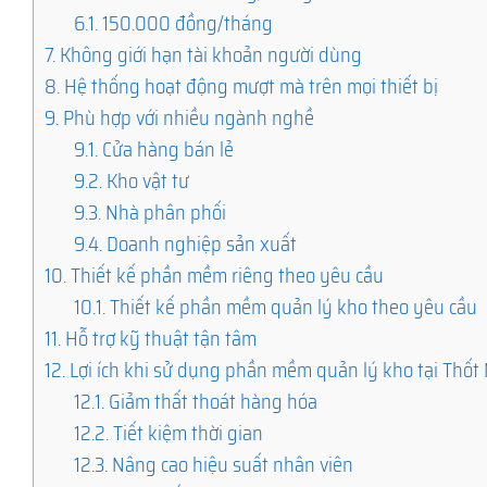
6.1.
150.000 đồng/tháng
7.
Không giới hạn tài khoản người dùng
8.
Hệ thống hoạt động mượt mà trên mọi thiết bị
9.
Phù hợp với nhiều ngành nghề
9.1.
Cửa hàng bán lẻ
9.2.
Kho vật tư
9.3.
Nhà phân phối
9.4.
Doanh nghiệp sản xuất
10.
Thiết kế phần mềm riêng theo yêu cầu
10.1.
Thiết kế phần mềm quản lý kho theo yêu cầu
11.
Hỗ trợ kỹ thuật tận tâm
12.
Lợi ích khi sử dụng phần mềm quản lý kho tại Thốt 
12.1.
Giảm thất thoát hàng hóa
12.2.
Tiết kiệm thời gian
12.3.
Nâng cao hiệu suất nhân viên