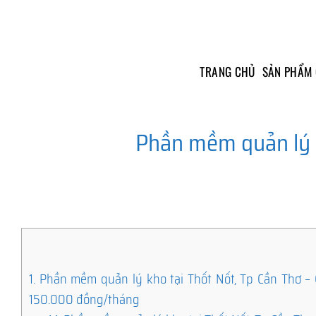
Skip
to
content
TRANG CHỦ
SẢN PHẨM
Phần mềm quản lý k
1.
Phần mềm quản lý kho tại Thốt Nốt, Tp Cần Thơ – G
150.000 đồng/tháng