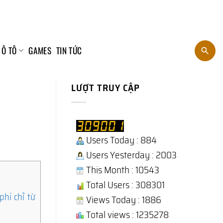
 Ô TÔ
GAMES
TIN TỨC
LƯỢT TRUY CẬP
Users Today : 884
Users Yesterday : 2003
This Month : 10543
Total Users : 308301
hí chỉ từ
Views Today : 1886
Total views : 1235278