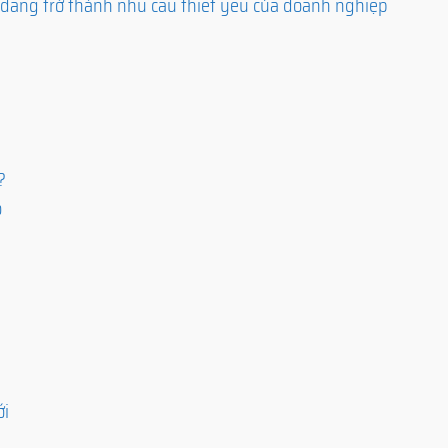
 đang trở thành nhu cầu thiết yếu của doanh nghiệp
?
o
ới