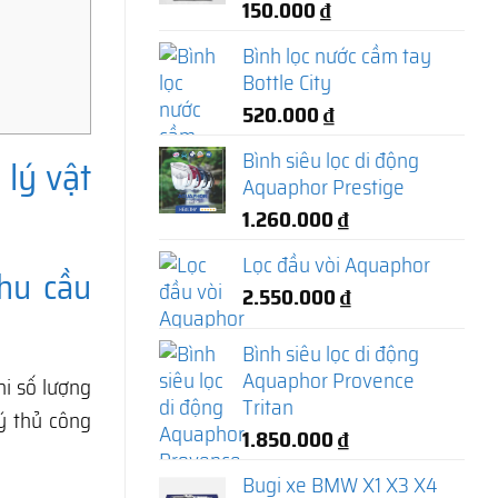
150.000
₫
Bình lọc nước cầm tay
Bottle City
520.000
₫
Bình siêu lọc di động
lý vật
Aquaphor Prestige
1.260.000
₫
Lọc đầu vòi Aquaphor
hu cầu
2.550.000
₫
Bình siêu lọc di động
Aquaphor Provence
hi số lượng
Tritan
ý thủ công
1.850.000
₫
Bugi xe BMW X1 X3 X4