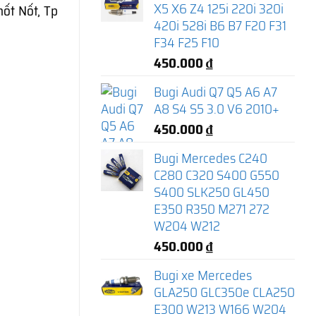
X5 X6 Z4 125i 220i 320i
ốt Nốt, Tp
420i 528i B6 B7 F20 F31
F34 F25 F10
450.000
₫
Bugi Audi Q7 Q5 A6 A7
A8 S4 S5 3.0 V6 2010+
450.000
₫
Bugi Mercedes C240
C280 C320 S400 G550
S400 SLK250 GL450
E350 R350 M271 272
W204 W212
450.000
₫
Bugi xe Mercedes
GLA250 GLC350e CLA250
E300 W213 W166 W204