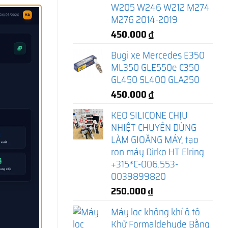
W205 W246 W212 M274
M276 2014-2019
450.000
₫
Bugi xe Mercedes E350
ML350 GLE550e C350
GL450 SL400 GLA250
450.000
₫
KEO SILICONE CHỊU
NHIỆT CHUYÊN DÙNG
LÀM GIOĂNG MÁY, tạo
ron máy Dirko HT Elring
+315*C-006.553-
0039899820
250.000
₫
Máy lọc không khí ô tô
Khử Formaldehyde Bằng