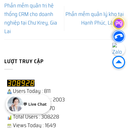
Phần mềm quản trị hệ
thống CRM cho doanh
Phần mềm quản lý kho tại
nghiệp tại Chư Krey, Gia
Hạnh Phúc, Lào Cai
Lai
LƯỢT TRUY CẬP
Users Today : 811
Users Yesterday : 2003
💬 Live Chat
This Month : 10470
Total Users : 308228
Views Today : 1649