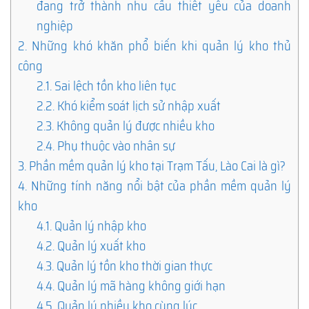
đang trở thành nhu cầu thiết yếu của doanh
nghiệp
2.
Những khó khăn phổ biến khi quản lý kho thủ
công
2.1.
Sai lệch tồn kho liên tục
2.2.
Khó kiểm soát lịch sử nhập xuất
2.3.
Không quản lý được nhiều kho
2.4.
Phụ thuộc vào nhân sự
3.
Phần mềm quản lý kho tại Trạm Tấu, Lào Cai là gì?
4.
Những tính năng nổi bật của phần mềm quản lý
kho
4.1.
Quản lý nhập kho
4.2.
Quản lý xuất kho
4.3.
Quản lý tồn kho thời gian thực
4.4.
Quản lý mã hàng không giới hạn
4.5.
Quản lý nhiều kho cùng lúc