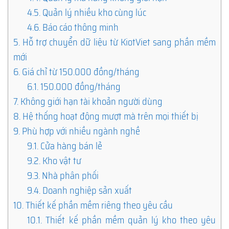
4.5.
Quản lý nhiều kho cùng lúc
4.6.
Báo cáo thông minh
5.
Hỗ trợ chuyển dữ liệu từ KiotViet sang phần mềm
mới
6.
Giá chỉ từ 150.000 đồng/tháng
6.1.
150.000 đồng/tháng
7.
Không giới hạn tài khoản người dùng
8.
Hệ thống hoạt động mượt mà trên mọi thiết bị
9.
Phù hợp với nhiều ngành nghề
9.1.
Cửa hàng bán lẻ
9.2.
Kho vật tư
9.3.
Nhà phân phối
9.4.
Doanh nghiệp sản xuất
10.
Thiết kế phần mềm riêng theo yêu cầu
10.1.
Thiết kế phần mềm quản lý kho theo yêu