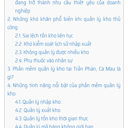
đang trở thành nhu cầu thiết yếu của doanh
nghiệp
2.
Những khó khăn phổ biến khi quản lý kho thủ
công
2.1.
Sai lệch tồn kho liên tục
2.2.
Khó kiểm soát lịch sử nhập xuất
2.3.
Không quản lý được nhiều kho
2.4.
Phụ thuộc vào nhân sự
3.
Phần mềm quản lý kho tại Trần Phán, Cà Mau là
gì?
4.
Những tính năng nổi bật của phần mềm quản lý
kho
4.1.
Quản lý nhập kho
4.2.
Quản lý xuất kho
4.3.
Quản lý tồn kho thời gian thực
4.4.
Quản lý mã hàng không giới hạn