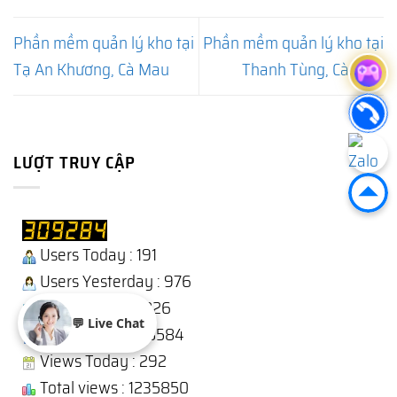
Phần mềm quản lý kho tại
Phần mềm quản lý kho tại
Tạ An Khương, Cà Mau
Thanh Tùng, Cà Mau
LƯỢT TRUY CẬP
Users Today : 191
Users Yesterday : 976
This Month : 10826
💬 Live Chat
Total Users : 308584
Views Today : 292
Total views : 1235850