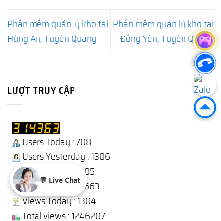
Phần mềm quản lý kho tại
Phần mềm quản lý kho tại
Hùng An, Tuyên Quang
Đồng Yên, Tuyên Quang
LƯỢT TRUY CẬP
Users Today : 708
Users Yesterday : 1306
This Month : 15905
💬 Live Chat
Total Users : 313663
Views Today : 1304
Total views : 1246207