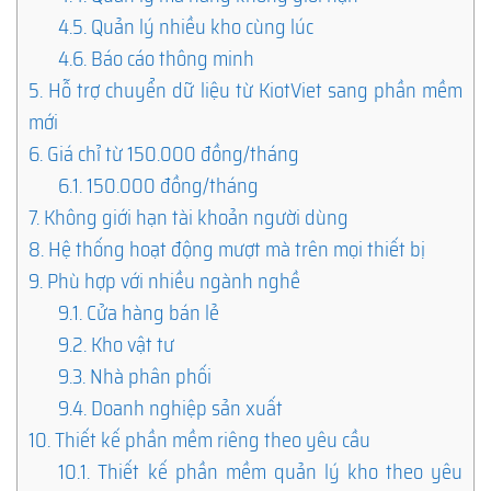
4.5.
Quản lý nhiều kho cùng lúc
4.6.
Báo cáo thông minh
5.
Hỗ trợ chuyển dữ liệu từ KiotViet sang phần mềm
mới
6.
Giá chỉ từ 150.000 đồng/tháng
6.1.
150.000 đồng/tháng
7.
Không giới hạn tài khoản người dùng
8.
Hệ thống hoạt động mượt mà trên mọi thiết bị
9.
Phù hợp với nhiều ngành nghề
9.1.
Cửa hàng bán lẻ
9.2.
Kho vật tư
9.3.
Nhà phân phối
9.4.
Doanh nghiệp sản xuất
10.
Thiết kế phần mềm riêng theo yêu cầu
10.1.
Thiết kế phần mềm quản lý kho theo yêu