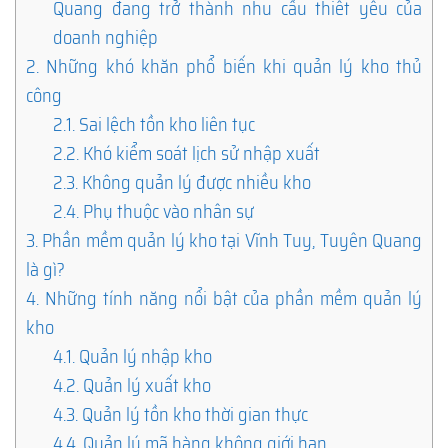
Quang đang trở thành nhu cầu thiết yếu của
doanh nghiệp
2.
Những khó khăn phổ biến khi quản lý kho thủ
công
2.1.
Sai lệch tồn kho liên tục
2.2.
Khó kiểm soát lịch sử nhập xuất
2.3.
Không quản lý được nhiều kho
2.4.
Phụ thuộc vào nhân sự
3.
Phần mềm quản lý kho tại Vĩnh Tuy, Tuyên Quang
là gì?
4.
Những tính năng nổi bật của phần mềm quản lý
kho
4.1.
Quản lý nhập kho
4.2.
Quản lý xuất kho
4.3.
Quản lý tồn kho thời gian thực
4.4.
Quản lý mã hàng không giới hạn