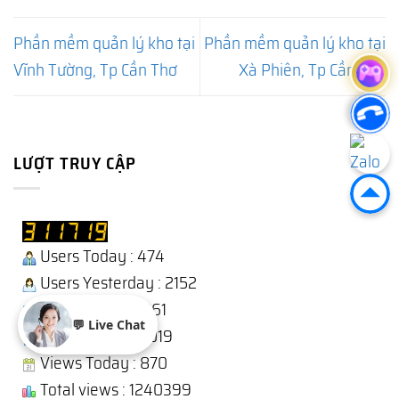
Phần mềm quản lý kho tại
Phần mềm quản lý kho tại
Vĩnh Tường, Tp Cần Thơ
Xà Phiên, Tp Cần Thơ
LƯỢT TRUY CẬP
Users Today : 474
Users Yesterday : 2152
This Month : 13261
💬 Live Chat
Total Users : 311019
Views Today : 870
Total views : 1240399