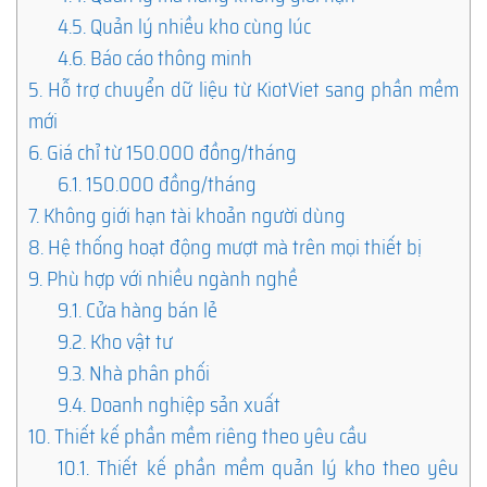
4.5.
Quản lý nhiều kho cùng lúc
4.6.
Báo cáo thông minh
5.
Hỗ trợ chuyển dữ liệu từ KiotViet sang phần mềm
mới
6.
Giá chỉ từ 150.000 đồng/tháng
6.1.
150.000 đồng/tháng
7.
Không giới hạn tài khoản người dùng
8.
Hệ thống hoạt động mượt mà trên mọi thiết bị
9.
Phù hợp với nhiều ngành nghề
9.1.
Cửa hàng bán lẻ
9.2.
Kho vật tư
9.3.
Nhà phân phối
9.4.
Doanh nghiệp sản xuất
10.
Thiết kế phần mềm riêng theo yêu cầu
10.1.
Thiết kế phần mềm quản lý kho theo yêu