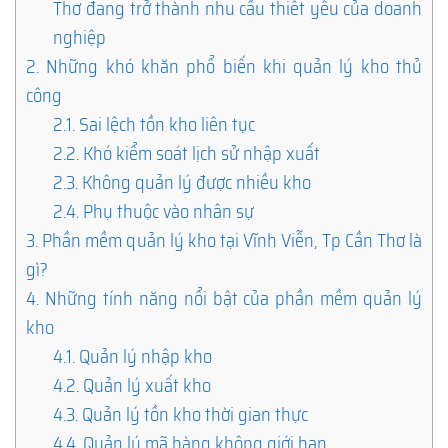
Thơ đang trở thành nhu cầu thiết yếu của doanh
nghiệp
2.
Những khó khăn phổ biến khi quản lý kho thủ
công
2.1.
Sai lệch tồn kho liên tục
2.2.
Khó kiểm soát lịch sử nhập xuất
2.3.
Không quản lý được nhiều kho
2.4.
Phụ thuộc vào nhân sự
3.
Phần mềm quản lý kho tại Vĩnh Viễn, Tp Cần Thơ là
gì?
4.
Những tính năng nổi bật của phần mềm quản lý
kho
4.1.
Quản lý nhập kho
4.2.
Quản lý xuất kho
4.3.
Quản lý tồn kho thời gian thực
4.4.
Quản lý mã hàng không giới hạn