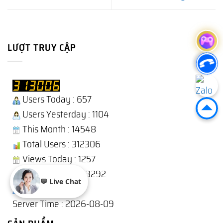
LƯỢT TRUY CẬP
Users Today : 657
Users Yesterday : 1104
This Month : 14548
Total Users : 312306
Views Today : 1257
Total views : 1243292
💬 Live Chat
Who's Online : 4
Server Time : 2026-08-09