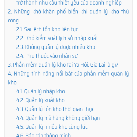
trở thành nhu cầu thiết yếu của doanh nghiệp
2.
Những khó khăn phổ biến khi quản lý kho thủ
công
2.1.
Sai lệch tồn kho liên tục
2.2.
Khó kiểm soát lịch sử nhập xuất
2.3.
Không quản lý được nhiều kho
2.4.
Phụ thuộc vào nhân sự
3.
Phần mềm quản lý kho tại Ya Hội, Gia Lai là gì?
4.
Những tính năng nổi bật của phần mềm quản lý
kho
4.1.
Quản lý nhập kho
4.2.
Quản lý xuất kho
4.3.
Quản lý tồn kho thời gian thực
4.4.
Quản lý mã hàng không giới hạn
4.5.
Quản lý nhiều kho cùng lúc
4.6.
Báo cáo thông minh