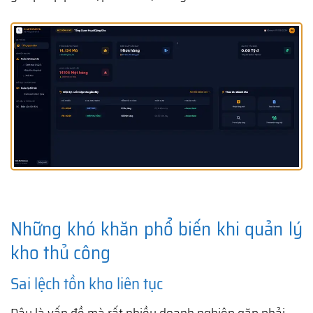
Những khó khăn phổ biến khi quản lý
kho thủ công
Sai lệch tồn kho liên tục
Đây là vấn đề mà rất nhiều doanh nghiệp gặp phải.