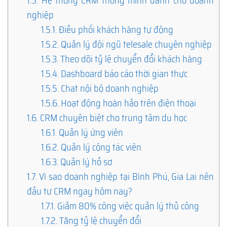
1.5.
Hệ thống CRM thông minh dành cho doanh
nghiệp
1.5.1.
Điều phối khách hàng tự động
1.5.2.
Quản lý đội ngũ telesale chuyên nghiệp
1.5.3.
Theo dõi tỷ lệ chuyển đổi khách hàng
1.5.4.
Dashboard báo cáo thời gian thực
1.5.5.
Chat nội bộ doanh nghiệp
1.5.6.
Hoạt động hoàn hảo trên điện thoại
1.6.
CRM chuyên biệt cho trung tâm du học
1.6.1.
Quản lý ứng viên
1.6.2.
Quản lý cộng tác viên
1.6.3.
Quản lý hồ sơ
1.7.
Vì sao doanh nghiệp tại Bình Phú, Gia Lai nên
đầu tư CRM ngay hôm nay?
1.7.1.
Giảm 80% công việc quản lý thủ công
1.7.2.
Tăng tỷ lệ chuyển đổi