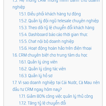
1.5.
Hệ thống CRM thông minh dành cho doanh
nghiệp
1.5.1.
Điều phối khách hàng tự động
1.5.2.
Quản lý đội ngũ telesale chuyên nghiệp
1.5.3.
Theo dõi tỷ lệ chuyển đổi khách hàng
1.5.4.
Dashboard báo cáo thời gian thực
1.5.5.
Chat nội bộ doanh nghiệp
1.5.6.
Hoạt động hoàn hảo trên điện thoại
1.6.
CRM chuyên biệt cho trung tâm du học
1.6.1.
Quản lý ứng viên
1.6.2.
Quản lý cộng tác viên
1.6.3.
Quản lý hồ sơ
1.7.
Vì sao doanh nghiệp tại Cái Nước, Cà Mau nên
đầu tư CRM ngay hôm nay?
1.7.1.
Giảm 80% công việc quản lý thủ công
1.7.2.
Tăng tỷ lệ chuyển đổi