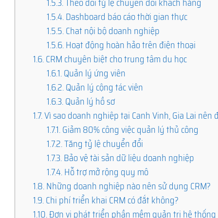
1.5.3.
Theo dõi tỷ lệ chuyển đổi khách hàng
1.5.4.
Dashboard báo cáo thời gian thực
1.5.5.
Chat nội bộ doanh nghiệp
1.5.6.
Hoạt động hoàn hảo trên điện thoại
1.6.
CRM chuyên biệt cho trung tâm du học
1.6.1.
Quản lý ứng viên
1.6.2.
Quản lý cộng tác viên
1.6.3.
Quản lý hồ sơ
1.7.
Vì sao doanh nghiệp tại Canh Vinh, Gia Lai nê
1.7.1.
Giảm 80% công việc quản lý thủ công
1.7.2.
Tăng tỷ lệ chuyển đổi
1.7.3.
Bảo vệ tài sản dữ liệu doanh nghiệp
1.7.4.
Hỗ trợ mở rộng quy mô
1.8.
Những doanh nghiệp nào nên sử dụng CRM?
1.9.
Chi phí triển khai CRM có đắt không?
1.10.
Đơn vị phát triển phần mềm quản trị hệ thống 