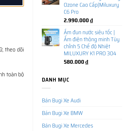
Ozone Cao Cấp|Miluxury
C6 Pro
2.990.000
₫
Ấm đun nước siêu tốc |
Ấm điện thông minh Tùy
chỉnh 5 Chế độ Nhiệt
, theo dõi
MILUXURY K1 PRO 304
580.000
₫
ành toàn bộ
DANH MỤC
Bán Bugi Xe Audi
Bán Bugi Xe BMW
Bán Bugi Xe Mercedes