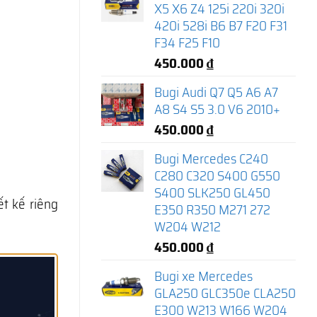
X5 X6 Z4 125i 220i 320i
420i 528i B6 B7 F20 F31
F34 F25 F10
450.000
₫
Bugi Audi Q7 Q5 A6 A7
A8 S4 S5 3.0 V6 2010+
450.000
₫
Bugi Mercedes C240
C280 C320 S400 G550
S400 SLK250 GL450
t kế riêng
E350 R350 M271 272
W204 W212
450.000
₫
Bugi xe Mercedes
GLA250 GLC350e CLA250
E300 W213 W166 W204