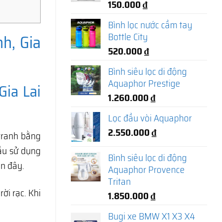
150.000
₫
Bình lọc nước cầm tay
Bottle City
h, Gia
520.000
₫
Bình siêu lọc di động
Aquaphor Prestige
Gia Lai
1.260.000
₫
Lọc đầu vòi Aquaphor
2.550.000
₫
tranh bằng
cầu sử dụng
Bình siêu lọc di động
n đây.
Aquaphor Provence
Tritan
i rạc. Khi
1.850.000
₫
Bugi xe BMW X1 X3 X4