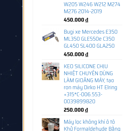
W205 W246 W212 M274
M276 2014-2019
450.000
₫
Bugi xe Mercedes E350
ML350 GLE550e C350
GL450 SL400 GLA250
450.000
₫
KEO SILICONE CHỊU
NHIỆT CHUYÊN DÙNG
LÀM GIOĂNG MÁY, tạo
ron máy Dirko HT Elring
+315*C-006.553-
0039899820
250.000
₫
Máy lọc không khí ô tô
Khử Formaldehyde Bằng