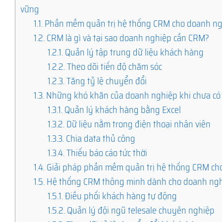
vững
1.1.
Phần mềm quản trị hệ thống CRM cho doanh nghi
1.2.
CRM là gì và tại sao doanh nghiệp cần CRM?
1.2.1.
Quản lý tập trung dữ liệu khách hàng
1.2.2.
Theo dõi tiến độ chăm sóc
1.2.3.
Tăng tỷ lệ chuyển đổi
1.3.
Những khó khăn của doanh nghiệp khi chưa c
1.3.1.
Quản lý khách hàng bằng Excel
1.3.2.
Dữ liệu nằm trong điện thoại nhân viên
1.3.3.
Chia data thủ công
1.3.4.
Thiếu báo cáo tức thời
1.4.
Giải pháp phần mềm quản trị hệ thống CRM cho 
1.5.
Hệ thống CRM thông minh dành cho doanh ng
1.5.1.
Điều phối khách hàng tự động
1.5.2.
Quản lý đội ngũ telesale chuyên nghiệp