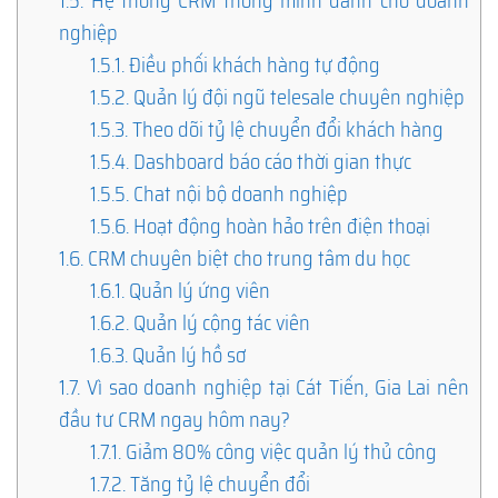
1.5.
Hệ thống CRM thông minh dành cho doanh
nghiệp
1.5.1.
Điều phối khách hàng tự động
1.5.2.
Quản lý đội ngũ telesale chuyên nghiệp
1.5.3.
Theo dõi tỷ lệ chuyển đổi khách hàng
1.5.4.
Dashboard báo cáo thời gian thực
1.5.5.
Chat nội bộ doanh nghiệp
1.5.6.
Hoạt động hoàn hảo trên điện thoại
1.6.
CRM chuyên biệt cho trung tâm du học
1.6.1.
Quản lý ứng viên
1.6.2.
Quản lý cộng tác viên
1.6.3.
Quản lý hồ sơ
1.7.
Vì sao doanh nghiệp tại Cát Tiến, Gia Lai nên
đầu tư CRM ngay hôm nay?
1.7.1.
Giảm 80% công việc quản lý thủ công
1.7.2.
Tăng tỷ lệ chuyển đổi