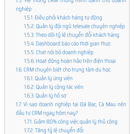
1.5.
Hệ thống CRM thông minh dành cho doanh
nghiệp
1.5.1.
Điều phối khách hàng tự động
1.5.2.
Quản lý đội ngũ telesale chuyên nghiệp
1.5.3.
Theo dõi tỷ lệ chuyển đổi khách hàng
1.5.4.
Dashboard báo cáo thời gian thực
1.5.5.
Chat nội bộ doanh nghiệp
1.5.6.
Hoạt động hoàn hảo trên điện thoại
1.6.
CRM chuyên biệt cho trung tâm du học
1.6.1.
Quản lý ứng viên
1.6.2.
Quản lý cộng tác viên
1.6.3.
Quản lý hồ sơ
1.7.
Vì sao doanh nghiệp tại Đá Bạc, Cà Mau nên
đầu tư CRM ngay hôm nay?
1.7.1.
Giảm 80% công việc quản lý thủ công
1.7.2.
Tăng tỷ lệ chuyển đổi