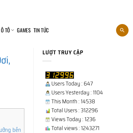
 Ô TÔ
GAMES
TIN TỨC
LƯỢT TRUY CẬP
ơi,
Users Today : 647
Users Yesterday : 1104
This Month : 14538
Total Users : 312296
Views Today : 1236
Total views : 1243271
rưởng bền