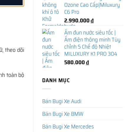
Ozone Cao Cấp|Miluxury
C6 Pro
2.990.000
₫
Ấm đun nước siêu tốc |
Ấm điện thông minh Tùy
chỉnh 5 Chế độ Nhiệt
, theo dõi
MILUXURY K1 PRO 304
580.000
₫
ành toàn bộ
DANH MỤC
Bán Bugi Xe Audi
Bán Bugi Xe BMW
Bán Bugi Xe Mercedes