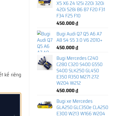
X5 X6 Z4 125i 220i 320i
420i 528i B6 B7 F20 F31
F34 F25 F10
450.000
₫
Bugi Audi Q7 Q5 A6 A7
A8 S4 S5 3.0 V6 2010+
450.000
₫
Bugi Mercedes C240
C280 C320 S400 G550
S400 SLK250 GL450
t kế riêng
E350 R350 M271 272
W204 W212
450.000
₫
Bugi xe Mercedes
GLA250 GLC350e CLA250
E300 W213 W166 W204