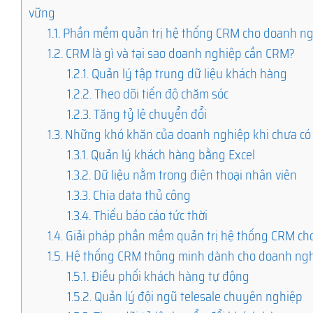
vững
1.1.
Phần mềm quản trị hệ thống CRM cho doanh ngh
1.2.
CRM là gì và tại sao doanh nghiệp cần CRM?
1.2.1.
Quản lý tập trung dữ liệu khách hàng
1.2.2.
Theo dõi tiến độ chăm sóc
1.2.3.
Tăng tỷ lệ chuyển đổi
1.3.
Những khó khăn của doanh nghiệp khi chưa c
1.3.1.
Quản lý khách hàng bằng Excel
1.3.2.
Dữ liệu nằm trong điện thoại nhân viên
1.3.3.
Chia data thủ công
1.3.4.
Thiếu báo cáo tức thời
1.4.
Giải pháp phần mềm quản trị hệ thống CRM cho
1.5.
Hệ thống CRM thông minh dành cho doanh ng
1.5.1.
Điều phối khách hàng tự động
1.5.2.
Quản lý đội ngũ telesale chuyên nghiệp