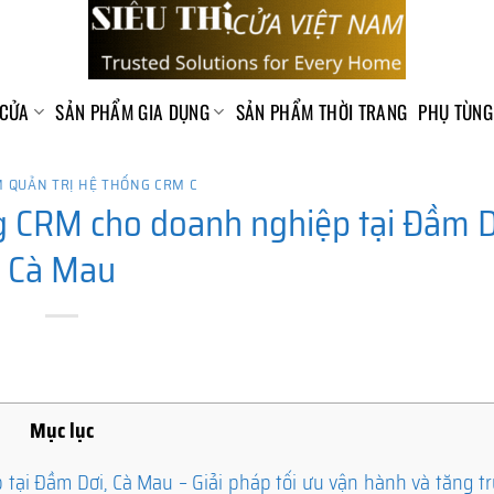
 CỬA
SẢN PHẨM GIA DỤNG
SẢN PHẨM THỜI TRANG
PHỤ TÙNG
 QUẢN TRỊ HỆ THỐNG CRM C
 CRM cho doanh nghiệp tại Đầm D
Cà Mau
Mục lục
ại Đầm Dơi, Cà Mau – Giải pháp tối ưu vận hành và tăng t