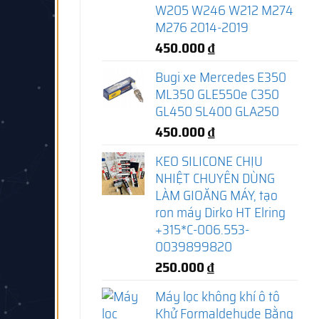
W205 W246 W212 M274
M276 2014-2019
450.000
₫
Bugi xe Mercedes E350
ML350 GLE550e C350
GL450 SL400 GLA250
450.000
₫
KEO SILICONE CHỊU
NHIỆT CHUYÊN DÙNG
LÀM GIOĂNG MÁY, tạo
ron máy Dirko HT Elring
+315*C-006.553-
0039899820
250.000
₫
Máy lọc không khí ô tô
Khử Formaldehyde Bằng