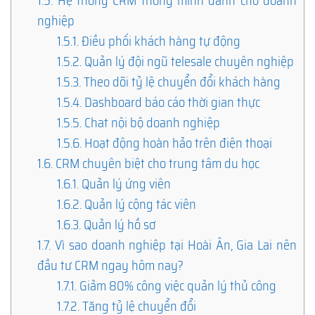
1.5.
Hệ thống CRM thông minh dành cho doanh
nghiệp
1.5.1.
Điều phối khách hàng tự động
1.5.2.
Quản lý đội ngũ telesale chuyên nghiệp
1.5.3.
Theo dõi tỷ lệ chuyển đổi khách hàng
1.5.4.
Dashboard báo cáo thời gian thực
1.5.5.
Chat nội bộ doanh nghiệp
1.5.6.
Hoạt động hoàn hảo trên điện thoại
1.6.
CRM chuyên biệt cho trung tâm du học
1.6.1.
Quản lý ứng viên
1.6.2.
Quản lý cộng tác viên
1.6.3.
Quản lý hồ sơ
1.7.
Vì sao doanh nghiệp tại Hoài Ân, Gia Lai nên
đầu tư CRM ngay hôm nay?
1.7.1.
Giảm 80% công việc quản lý thủ công
1.7.2.
Tăng tỷ lệ chuyển đổi