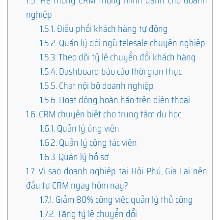
1.5.
Hệ thống CRM thông minh dành cho doanh
nghiệp
1.5.1.
Điều phối khách hàng tự động
1.5.2.
Quản lý đội ngũ telesale chuyên nghiệp
1.5.3.
Theo dõi tỷ lệ chuyển đổi khách hàng
1.5.4.
Dashboard báo cáo thời gian thực
1.5.5.
Chat nội bộ doanh nghiệp
1.5.6.
Hoạt động hoàn hảo trên điện thoại
1.6.
CRM chuyên biệt cho trung tâm du học
1.6.1.
Quản lý ứng viên
1.6.2.
Quản lý cộng tác viên
1.6.3.
Quản lý hồ sơ
1.7.
Vì sao doanh nghiệp tại Hội Phú, Gia Lai nên
đầu tư CRM ngay hôm nay?
1.7.1.
Giảm 80% công việc quản lý thủ công
1.7.2.
Tăng tỷ lệ chuyển đổi