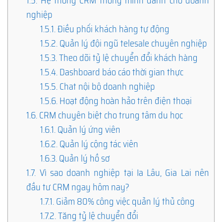
1.5.
Hệ thống CRM thông minh dành cho doanh
nghiệp
1.5.1.
Điều phối khách hàng tự động
1.5.2.
Quản lý đội ngũ telesale chuyên nghiệp
1.5.3.
Theo dõi tỷ lệ chuyển đổi khách hàng
1.5.4.
Dashboard báo cáo thời gian thực
1.5.5.
Chat nội bộ doanh nghiệp
1.5.6.
Hoạt động hoàn hảo trên điện thoại
1.6.
CRM chuyên biệt cho trung tâm du học
1.6.1.
Quản lý ứng viên
1.6.2.
Quản lý cộng tác viên
1.6.3.
Quản lý hồ sơ
1.7.
Vì sao doanh nghiệp tại Ia Lâu, Gia Lai nên
đầu tư CRM ngay hôm nay?
1.7.1.
Giảm 80% công việc quản lý thủ công
1.7.2.
Tăng tỷ lệ chuyển đổi