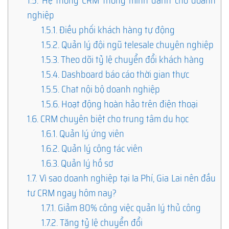
1.5.
Hệ thống CRM thông minh dành cho doanh
nghiệp
1.5.1.
Điều phối khách hàng tự động
1.5.2.
Quản lý đội ngũ telesale chuyên nghiệp
1.5.3.
Theo dõi tỷ lệ chuyển đổi khách hàng
1.5.4.
Dashboard báo cáo thời gian thực
1.5.5.
Chat nội bộ doanh nghiệp
1.5.6.
Hoạt động hoàn hảo trên điện thoại
1.6.
CRM chuyên biệt cho trung tâm du học
1.6.1.
Quản lý ứng viên
1.6.2.
Quản lý cộng tác viên
1.6.3.
Quản lý hồ sơ
1.7.
Vì sao doanh nghiệp tại Ia Phí, Gia Lai nên đầu
tư CRM ngay hôm nay?
1.7.1.
Giảm 80% công việc quản lý thủ công
1.7.2.
Tăng tỷ lệ chuyển đổi