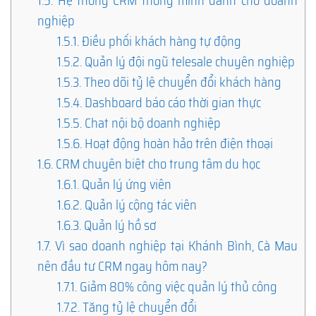
1.5.
Hệ thống CRM thông minh dành cho doanh
nghiệp
1.5.1.
Điều phối khách hàng tự động
1.5.2.
Quản lý đội ngũ telesale chuyên nghiệp
1.5.3.
Theo dõi tỷ lệ chuyển đổi khách hàng
1.5.4.
Dashboard báo cáo thời gian thực
1.5.5.
Chat nội bộ doanh nghiệp
1.5.6.
Hoạt động hoàn hảo trên điện thoại
1.6.
CRM chuyên biệt cho trung tâm du học
1.6.1.
Quản lý ứng viên
1.6.2.
Quản lý cộng tác viên
1.6.3.
Quản lý hồ sơ
1.7.
Vì sao doanh nghiệp tại Khánh Bình, Cà Mau
nên đầu tư CRM ngay hôm nay?
1.7.1.
Giảm 80% công việc quản lý thủ công
1.7.2.
Tăng tỷ lệ chuyển đổi