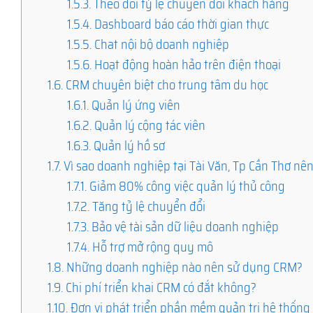
1.5.3.
Theo dõi tỷ lệ chuyển đổi khách hàng
1.5.4.
Dashboard báo cáo thời gian thực
1.5.5.
Chat nội bộ doanh nghiệp
1.5.6.
Hoạt động hoàn hảo trên điện thoại
1.6.
CRM chuyên biệt cho trung tâm du học
1.6.1.
Quản lý ứng viên
1.6.2.
Quản lý cộng tác viên
1.6.3.
Quản lý hồ sơ
1.7.
Vì sao doanh nghiệp tại Tài Văn, Tp Cần Thơ n
1.7.1.
Giảm 80% công việc quản lý thủ công
1.7.2.
Tăng tỷ lệ chuyển đổi
1.7.3.
Bảo vệ tài sản dữ liệu doanh nghiệp
1.7.4.
Hỗ trợ mở rộng quy mô
1.8.
Những doanh nghiệp nào nên sử dụng CRM?
1.9.
Chi phí triển khai CRM có đắt không?
1.10.
Đơn vị phát triển phần mềm quản trị hệ thống