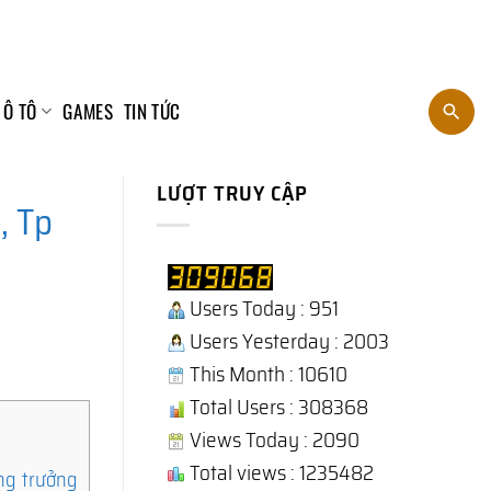
 Ô TÔ
GAMES
TIN TỨC
LƯỢT TRUY CẬP
, Tp
Users Today : 951
Users Yesterday : 2003
This Month : 10610
Total Users : 308368
Views Today : 2090
Total views : 1235482
ng trưởng