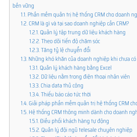
bền vững
1.1.
Phần mềm quản trị hệ thống CRM cho doanh nghi
1.2.
CRM là gì và tại sao doanh nghiệp cần CRM?
1.2.1.
Quản lý tập trung dữ liệu khách hàng
1.2.2.
Theo dõi tiến độ chăm sóc
1.2.3.
Tăng tỷ lệ chuyển đổi
1.3.
Những khó khăn của doanh nghiệp khi chưa c
1.3.1.
Quản lý khách hàng bằng Excel
1.3.2.
Dữ liệu nằm trong điện thoại nhân viên
1.3.3.
Chia data thủ công
1.3.4.
Thiếu báo cáo tức thời
1.4.
Giải pháp phần mềm quản trị hệ thống CRM cho 
1.5.
Hệ thống CRM thông minh dành cho doanh ng
1.5.1.
Điều phối khách hàng tự động
1.5.2.
Quản lý đội ngũ telesale chuyên nghiệp