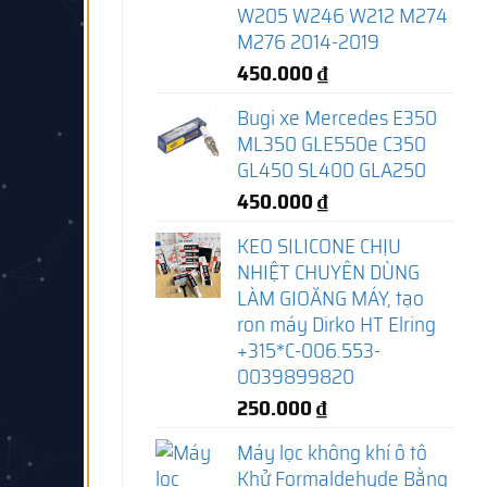
W205 W246 W212 M274
M276 2014-2019
450.000
₫
Bugi xe Mercedes E350
ML350 GLE550e C350
GL450 SL400 GLA250
450.000
₫
KEO SILICONE CHỊU
NHIỆT CHUYÊN DÙNG
LÀM GIOĂNG MÁY, tạo
ron máy Dirko HT Elring
+315*C-006.553-
0039899820
250.000
₫
Máy lọc không khí ô tô
Khử Formaldehyde Bằng