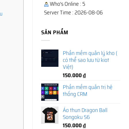
Who's Online : 5
Server Time : 2026-08-06
ếu
SẢN PHẨM
Phần mềm quản lý kho (
có thể sao lưu từ kiot
Việt)
150.000
₫
Phần mềm quản trị hệ
thống CRM
Áo thun Dragon Ball
Songoku S6
150.000
₫