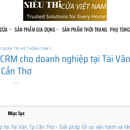
 CỬA
SẢN PHẨM GIA DỤNG
SẢN PHẨM THỜI TRANG
PHỤ TÙNG
 QUẢN TRỊ HỆ THỐNG CRM C
CRM cho doanh nghiệp tại Tài Văn
Cần Thơ
Mục lục
ại Tài Văn, Tp Cần Thơ – Giải pháp tối ưu vận hành và tă