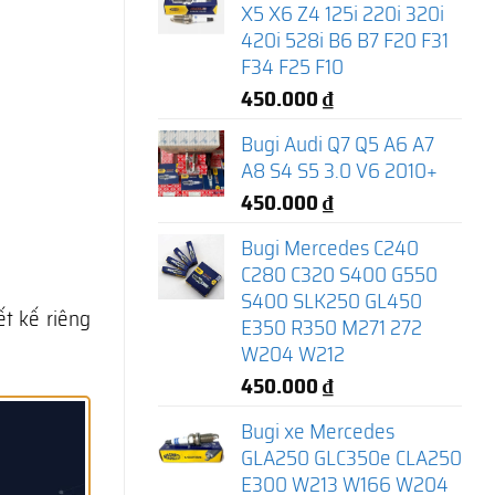
X5 X6 Z4 125i 220i 320i
420i 528i B6 B7 F20 F31
F34 F25 F10
450.000
₫
Bugi Audi Q7 Q5 A6 A7
A8 S4 S5 3.0 V6 2010+
450.000
₫
Bugi Mercedes C240
C280 C320 S400 G550
S400 SLK250 GL450
t kế riêng
E350 R350 M271 272
W204 W212
450.000
₫
Bugi xe Mercedes
GLA250 GLC350e CLA250
E300 W213 W166 W204