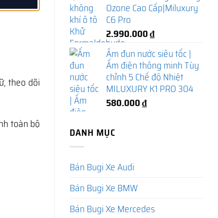
Ozone Cao Cấp|Miluxury
C6 Pro
2.990.000
₫
Ấm đun nước siêu tốc |
Ấm điện thông minh Tùy
chỉnh 5 Chế độ Nhiệt
, theo dõi
MILUXURY K1 PRO 304
580.000
₫
ành toàn bộ
DANH MỤC
Bán Bugi Xe Audi
Bán Bugi Xe BMW
Bán Bugi Xe Mercedes