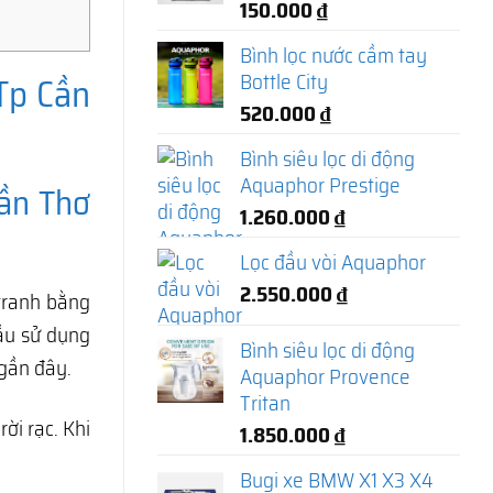
150.000
₫
Bình lọc nước cầm tay
Bottle City
Tp Cần
520.000
₫
Bình siêu lọc di động
Aquaphor Prestige
Cần Thơ
1.260.000
₫
Lọc đầu vòi Aquaphor
2.550.000
₫
tranh bằng
cầu sử dụng
Bình siêu lọc di động
gần đây.
Aquaphor Provence
Tritan
i rạc. Khi
1.850.000
₫
Bugi xe BMW X1 X3 X4