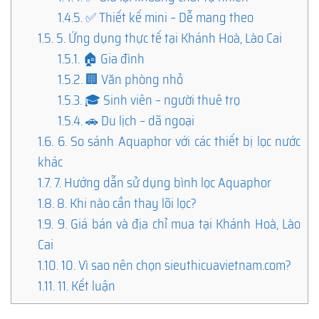
1.4.5.
✅ Thiết kế mini – Dễ mang theo
1.5.
5. Ứng dụng thực tế tại Khánh Hoà, Lào Cai
1.5.1.
🏠 Gia đình
1.5.2.
🏢 Văn phòng nhỏ
1.5.3.
🎓 Sinh viên – người thuê trọ
1.5.4.
🚗 Du lịch – dã ngoại
1.6.
6. So sánh Aquaphor với các thiết bị lọc nước
khác
1.7.
7. Hướng dẫn sử dụng bình lọc Aquaphor
1.8.
8. Khi nào cần thay lõi lọc?
1.9.
9. Giá bán và địa chỉ mua tại Khánh Hoà, Lào
Cai
1.10.
10. Vì sao nên chọn sieuthicuavietnam.com?
1.11.
11. Kết luận