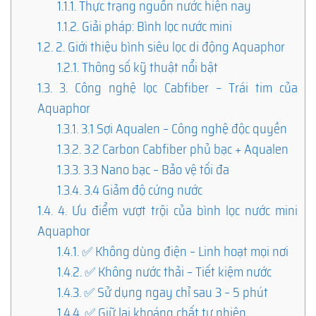
1.1.1.
Thực trạng nguồn nước hiện nay
1.1.2.
Giải pháp: Bình lọc nước mini
1.2.
2. Giới thiệu bình siêu lọc di động Aquaphor
1.2.1.
Thông số kỹ thuật nổi bật
1.3.
3. Công nghệ lọc Cabfiber – Trái tim của
Aquaphor
1.3.1.
3.1 Sợi Aqualen – Công nghệ độc quyền
1.3.2.
3.2 Carbon Cabfiber phủ bạc + Aqualen
1.3.3.
3.3 Nano bạc – Bảo vệ tối đa
1.3.4.
3.4 Giảm độ cứng nước
1.4.
4. Ưu điểm vượt trội của bình lọc nước mini
Aquaphor
1.4.1.
✅ Không dùng điện – Linh hoạt mọi nơi
1.4.2.
✅ Không nước thải – Tiết kiệm nước
1.4.3.
✅ Sử dụng ngay chỉ sau 3 – 5 phút
1.4.4.
✅ Giữ lại khoáng chất tự nhiên