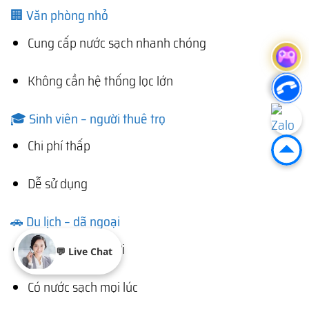
🏢 Văn phòng nhỏ
Cung cấp nước sạch nhanh chóng
Không cần hệ thống lọc lớn
🎓 Sinh viên – người thuê trọ
Chi phí thấp
Dễ sử dụng
🚗 Du lịch – dã ngoại
Mang theo tiện lợi
💬 Live Chat
Có nước sạch mọi lúc