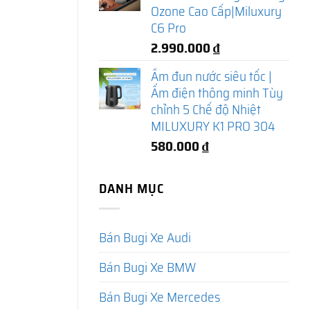
Ozone Cao Cấp|Miluxury
C6 Pro
2.990.000
₫
Ấm đun nước siêu tốc |
Ấm điện thông minh Tùy
chỉnh 5 Chế độ Nhiệt
MILUXURY K1 PRO 304
580.000
₫
DANH MỤC
Bán Bugi Xe Audi
Bán Bugi Xe BMW
Bán Bugi Xe Mercedes