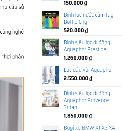
150.000
₫
 nhu cầu sử
Bình lọc nước cầm tay
Bottle City
520.000
₫
 công nghệ
Bình siêu lọc di động
Aquaphor Prestige
g thời phân
1.260.000
₫
Lọc đầu vòi Aquaphor
2.550.000
₫
Bình siêu lọc di động
Aquaphor Provence
Tritan
1.850.000
₫
Bugi xe BMW X1 X3 X4