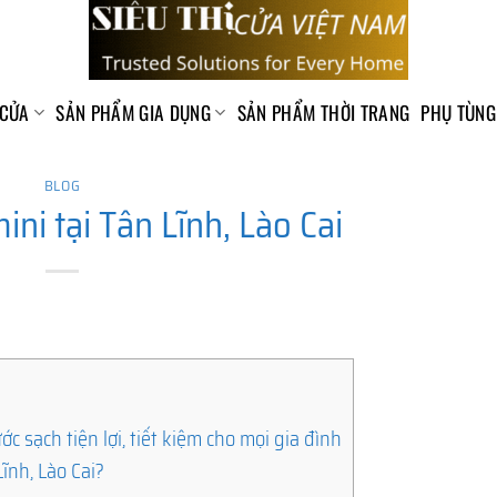
 CỬA
SẢN PHẨM GIA DỤNG
SẢN PHẨM THỜI TRANG
PHỤ TÙNG
BLOG
ini tại Tân Lĩnh, Lào Cai
ớc sạch tiện lợi, tiết kiệm cho mọi gia đình
Lĩnh, Lào Cai?