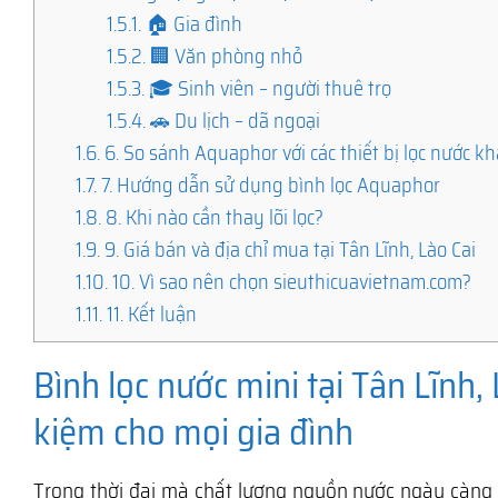
1.5.1.
🏠 Gia đình
1.5.2.
🏢 Văn phòng nhỏ
1.5.3.
🎓 Sinh viên – người thuê trọ
1.5.4.
🚗 Du lịch – dã ngoại
1.6.
6. So sánh Aquaphor với các thiết bị lọc nước kh
1.7.
7. Hướng dẫn sử dụng bình lọc Aquaphor
1.8.
8. Khi nào cần thay lõi lọc?
1.9.
9. Giá bán và địa chỉ mua tại Tân Lĩnh, Lào Cai
1.10.
10. Vì sao nên chọn sieuthicuavietnam.com?
1.11.
11. Kết luận
Bình lọc nước mini tại Tân Lĩnh, 
kiệm cho mọi gia đình
Trong thời đại mà chất lượng nguồn nước ngày càng đ