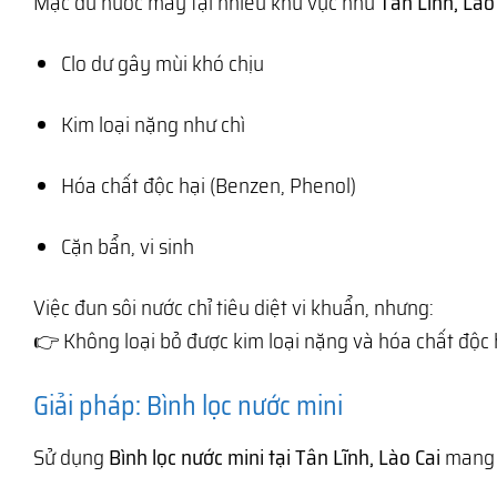
Mặc dù nước máy tại nhiều khu vực như
Tân Lĩnh, Lào
Clo dư gây mùi khó chịu
Kim loại nặng như chì
Hóa chất độc hại (Benzen, Phenol)
Cặn bẩn, vi sinh
Việc đun sôi nước chỉ tiêu diệt vi khuẩn, nhưng:
👉 Không loại bỏ được kim loại nặng và hóa chất độc 
Giải pháp: Bình lọc nước mini
Sử dụng
Bình lọc nước mini tại Tân Lĩnh, Lào Cai
mang l