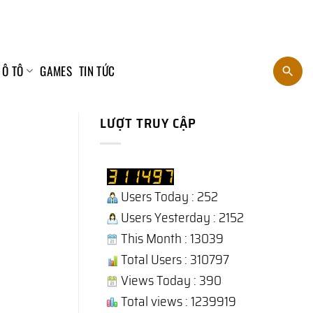
 Ô TÔ
GAMES
TIN TỨC
LƯỢT TRUY CẬP
Users Today : 252
Users Yesterday : 2152
This Month : 13039
Total Users : 310797
Views Today : 390
Total views : 1239919