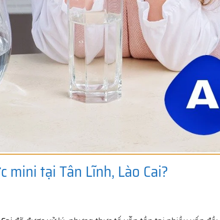
c mini tại Tân Lĩnh, Lào Cai?