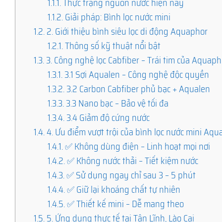
1.1.1.
Thực trạng nguồn nước hiện nay
1.1.2.
Giải pháp: Bình lọc nước mini
1.2.
2. Giới thiệu bình siêu lọc di động Aquaphor
1.2.1.
Thông số kỹ thuật nổi bật
1.3.
3. Công nghệ lọc Cabfiber – Trái tim của Aquaph
1.3.1.
3.1 Sợi Aqualen – Công nghệ độc quyền
1.3.2.
3.2 Carbon Cabfiber phủ bạc + Aqualen
1.3.3.
3.3 Nano bạc – Bảo vệ tối đa
1.3.4.
3.4 Giảm độ cứng nước
1.4.
4. Ưu điểm vượt trội của bình lọc nước mini Aq
1.4.1.
✅ Không dùng điện – Linh hoạt mọi nơi
1.4.2.
✅ Không nước thải – Tiết kiệm nước
1.4.3.
✅ Sử dụng ngay chỉ sau 3 – 5 phút
1.4.4.
✅ Giữ lại khoáng chất tự nhiên
1.4.5.
✅ Thiết kế mini – Dễ mang theo
1.5.
5. Ứng dụng thực tế tại Tân Lĩnh, Lào Cai