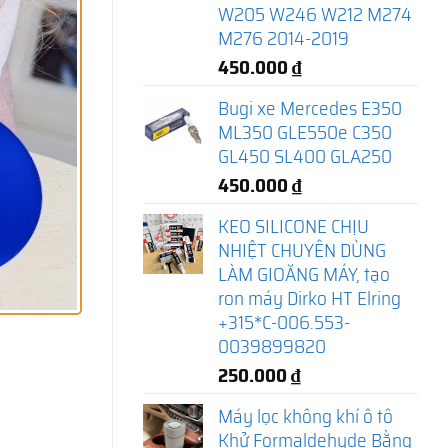
W205 W246 W212 M274
M276 2014-2019
450.000
₫
Bugi xe Mercedes E350
ML350 GLE550e C350
GL450 SL400 GLA250
450.000
₫
KEO SILICONE CHỊU
NHIỆT CHUYÊN DÙNG
LÀM GIOĂNG MÁY, tạo
ron máy Dirko HT Elring
+315*C-006.553-
0039899820
250.000
₫
Máy lọc không khí ô tô
Khử Formaldehyde Bằng