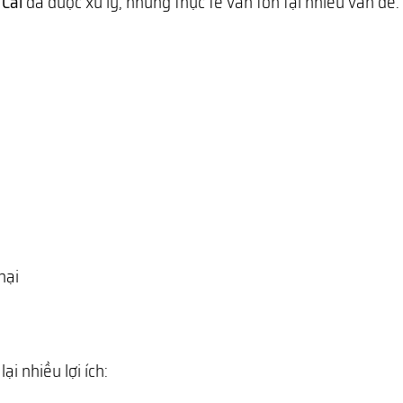
 Cai
đã được xử lý, nhưng thực tế vẫn tồn tại nhiều vấn đề:
hại
ại nhiều lợi ích: