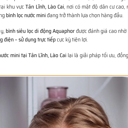
 tại khu vực
Tân Lĩnh, Lào Cai
, nơi có mật độ dân cư cao,
òng
bình lọc nước mini
đang trở thành lựa chọn hàng đầu.
ay,
bình siêu lọc di động Aquaphor
được đánh giá cao nhờ
 điện – sử dụng trực tiếp
cực kỳ tiện lợi.
nước mini tại Tân Lĩnh, Lào Cai
lại là giải pháp tối ưu, đồn