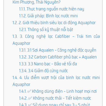
Kim Phượng, Thái Nguyên?
1.1.1.
Thực trạng nguồn nước hiện nay
1.1.2.
Giải pháp: Bình lọc nước mini
1.2.
2. Giới thiệu bình siêu lọc di động Aquaphor
1.2.1.
Thông số kỹ thuật nổi bật
1.3.
3. Công nghệ lọc Cabfiber – Trái tim của
Aquaphor
1.3.1.
3.1 Sợi Aqualen – Công nghệ độc quyền
1.3.2.
3.2 Carbon Cabfiber phủ bạc + Aqualen
1.3.3.
3.3 Nano bạc – Bảo vệ tối đa
1.3.4.
3.4 Giảm độ cứng nước
1.4.
4. Ưu điểm vượt trội của bình lọc nước mini
Aquaphor
1.4.1.
✅ Không dùng điện – Linh hoạt mọi nơi
1.4.2.
✅ Không nước thải – Tiết kiệm nước
1.4.3.
✅ Sử dụng ngay chỉ sau 3 – 5 phút