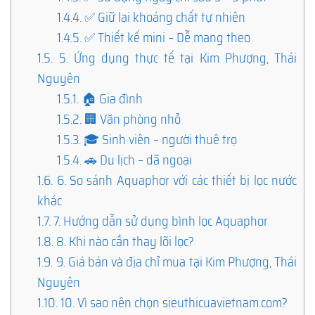
1.4.4.
✅ Giữ lại khoáng chất tự nhiên
1.4.5.
✅ Thiết kế mini – Dễ mang theo
1.5.
5. Ứng dụng thực tế tại Kim Phượng, Thái
Nguyên
1.5.1.
🏠 Gia đình
1.5.2.
🏢 Văn phòng nhỏ
1.5.3.
🎓 Sinh viên – người thuê trọ
1.5.4.
🚗 Du lịch – dã ngoại
1.6.
6. So sánh Aquaphor với các thiết bị lọc nước
khác
1.7.
7. Hướng dẫn sử dụng bình lọc Aquaphor
1.8.
8. Khi nào cần thay lõi lọc?
1.9.
9. Giá bán và địa chỉ mua tại Kim Phượng, Thái
Nguyên
1.10.
10. Vì sao nên chọn sieuthicuavietnam.com?