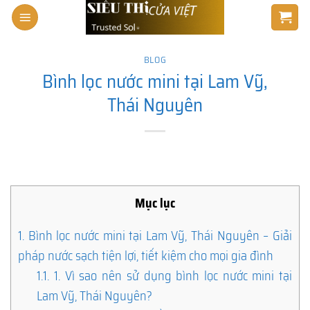
Skip
to
content
BLOG
Bình lọc nước mini tại Lam Vỹ,
Thái Nguyên
Mục lục
1.
Bình lọc nước mini tại Lam Vỹ, Thái Nguyên – Giải
pháp nước sạch tiện lợi, tiết kiệm cho mọi gia đình
1.1.
1. Vì sao nên sử dụng bình lọc nước mini tại
Lam Vỹ, Thái Nguyên?