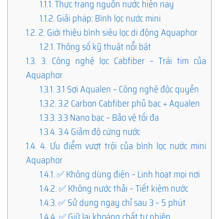
1.1.1.
Thực trạng nguồn nước hiện nay
1.1.2.
Giải pháp: Bình lọc nước mini
1.2.
2. Giới thiệu bình siêu lọc di động Aquaphor
1.2.1.
Thông số kỹ thuật nổi bật
1.3.
3. Công nghệ lọc Cabfiber – Trái tim của
Aquaphor
1.3.1.
3.1 Sợi Aqualen – Công nghệ độc quyền
1.3.2.
3.2 Carbon Cabfiber phủ bạc + Aqualen
1.3.3.
3.3 Nano bạc – Bảo vệ tối đa
1.3.4.
3.4 Giảm độ cứng nước
1.4.
4. Ưu điểm vượt trội của bình lọc nước mini
Aquaphor
1.4.1.
✅ Không dùng điện – Linh hoạt mọi nơi
1.4.2.
✅ Không nước thải – Tiết kiệm nước
1.4.3.
✅ Sử dụng ngay chỉ sau 3 – 5 phút
1.4.4.
✅ Giữ lại khoáng chất tự nhiên