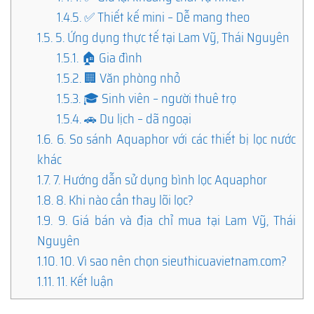
1.4.5.
✅ Thiết kế mini – Dễ mang theo
1.5.
5. Ứng dụng thực tế tại Lam Vỹ, Thái Nguyên
1.5.1.
🏠 Gia đình
1.5.2.
🏢 Văn phòng nhỏ
1.5.3.
🎓 Sinh viên – người thuê trọ
1.5.4.
🚗 Du lịch – dã ngoại
1.6.
6. So sánh Aquaphor với các thiết bị lọc nước
khác
1.7.
7. Hướng dẫn sử dụng bình lọc Aquaphor
1.8.
8. Khi nào cần thay lõi lọc?
1.9.
9. Giá bán và địa chỉ mua tại Lam Vỹ, Thái
Nguyên
1.10.
10. Vì sao nên chọn sieuthicuavietnam.com?
1.11.
11. Kết luận