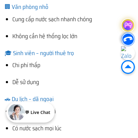
🏢 Văn phòng nhỏ
Cung cấp nước sạch nhanh chóng
Không cần hệ thống lọc lớn
🎓 Sinh viên – người thuê trọ
Chi phí thấp
Dễ sử dụng
🚗 Du lịch – dã ngoại
Mang theo tiện lợi
💬 Live Chat
Có nước sạch mọi lúc