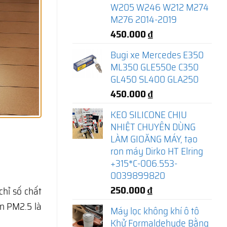
W205 W246 W212 M274
M276 2014-2019
450.000
₫
Bugi xe Mercedes E350
ML350 GLE550e C350
GL450 SL400 GLA250
450.000
₫
KEO SILICONE CHỊU
NHIỆT CHUYÊN DÙNG
LÀM GIOĂNG MÁY, tạo
ron máy Dirko HT Elring
+315*C-006.553-
0039899820
250.000
₫
hỉ số chất
ịn PM2.5 là
Máy lọc không khí ô tô
Khử Formaldehyde Bằng