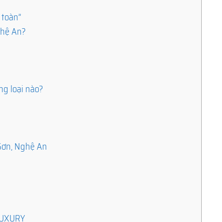
 toàn”
ghệ An?
u
ng loại nào?
 Sơn, Nghệ An
ILUXURY