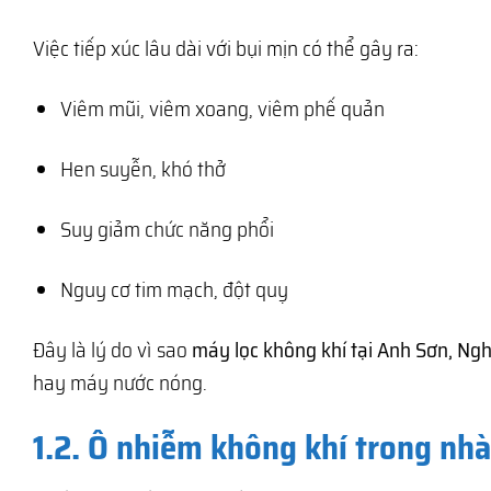
Việc tiếp xúc lâu dài với bụi mịn có thể gây ra:
Viêm mũi, viêm xoang, viêm phế quản
Hen suyễn, khó thở
Suy giảm chức năng phổi
Nguy cơ tim mạch, đột quỵ
Đây là lý do vì sao
máy lọc không khí tại Anh Sơn, Ng
hay máy nước nóng.
1.2. Ô nhiễm không khí trong nh