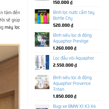
150.000
₫
Bình lọc nước cầm tay
an tâm đến
Bottle City
tôi sẽ giúp
520.000
₫
òng
máy lọc
Bình siêu lọc di động
Aquaphor Prestige
1.260.000
₫
Lọc đầu vòi Aquaphor
2.550.000
₫
Bình siêu lọc di động
Aquaphor Provence
Tritan
1.850.000
₫
Bugi xe BMW X1 X3 X4