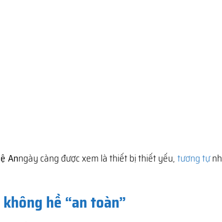
hệ An
ngày càng được xem là thiết bị thiết yếu,
tương tự
nh
à không hề “an toàn”