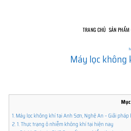
Skip
to
content
TRANG CHỦ
SẢN PHẨM
M
Máy lọc không 
Mục 
1.
Máy lọc không khí tại Anh Sơn, Nghệ An – Giải pháp 
2.
1. Thực trạng ô nhiễm không khí tại hiện nay