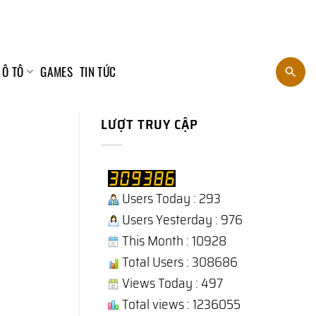
 Ô TÔ
GAMES
TIN TỨC
LƯỢT TRUY CẬP
Users Today : 293
Users Yesterday : 976
This Month : 10928
Total Users : 308686
Views Today : 497
Total views : 1236055