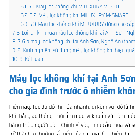
6.1.
5.1. Máy lọc không khí MILUXURY M-PRO
6.2.
5.2. Máy lọc không khí MILUXURY M-SMART
6.3.
5.3. Máy lọc không khí MILUXURY dòng cao cấp
7.
6. Lợi ích khi mua máy lọc không khí tại Anh Sơn, N
8.
7. Giá máy lọc không khí tại Anh Sơn, Nghệ An (tha
9.
8. Kinh nghiệm sử dụng máy lọc không khí hiệu quả
10.
9. Kết luận
Máy lọc không khí tại Anh Sơn
cho gia đình trước ô nhiễm khô
Hiện nay, tốc độ đô thị hóa nhanh, đi kèm với đó là 
khí thải giao thông, mùi ẩm mốc, vi khuẩn và nấm m
hàng triệu người dân. Chính vì vậy, nhu cầu mua và 
trở thành xu hướng tất yếu của các gia đình hiện đại.