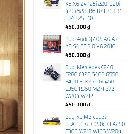
X5 X6 Z4 125i 220i 320i
420i 528i B6 B7 F20 F31
F34 F25 F10
450.000
₫
Bugi Audi Q7 Q5 A6 A7
A8 S4 S5 3.0 V6 2010+
450.000
₫
Bugi Mercedes C240
C280 C320 S400 G550
S400 SLK250 GL450
E350 R350 M271 272
W204 W212
450.000
₫
Bugi xe Mercedes
GLA250 GLC350e CLA250
E300 W213 W166 W204