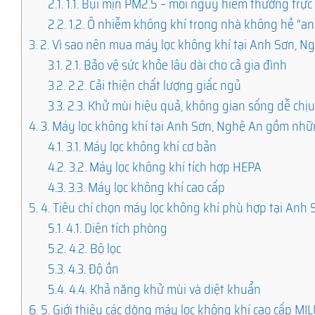
2.1.
1.1. Bụi mịn PM2.5 – mối nguy hiểm thường trực
2.2.
1.2. Ô nhiễm không khí trong nhà không hề “an
3.
2. Vì sao nên mua máy lọc không khí tại Anh Sơn, N
3.1.
2.1. Bảo vệ sức khỏe lâu dài cho cả gia đình
3.2.
2.2. Cải thiện chất lượng giấc ngủ
3.3.
2.3. Khử mùi hiệu quả, không gian sống dễ chị
4.
3. Máy lọc không khí tại Anh Sơn, Nghệ An gồm nhữ
4.1.
3.1. Máy lọc không khí cơ bản
4.2.
3.2. Máy lọc không khí tích hợp HEPA
4.3.
3.3. Máy lọc không khí cao cấp
5.
4. Tiêu chí chọn máy lọc không khí phù hợp tại Anh
5.1.
4.1. Diện tích phòng
5.2.
4.2. Bộ lọc
5.3.
4.3. Độ ồn
5.4.
4.4. Khả năng khử mùi và diệt khuẩn
6.
5. Giới thiệu các dòng máy lọc không khí cao cấp M