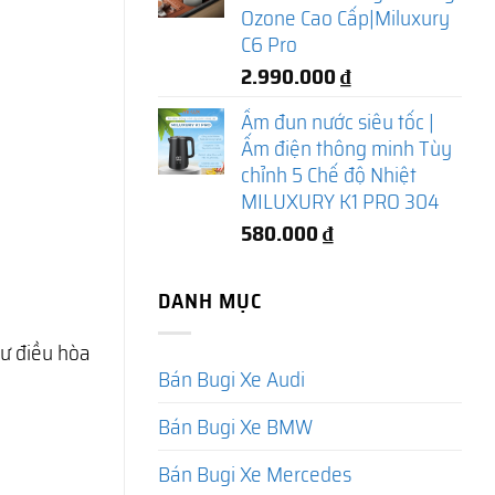
Ozone Cao Cấp|Miluxury
C6 Pro
2.990.000
₫
Ấm đun nước siêu tốc |
Ấm điện thông minh Tùy
chỉnh 5 Chế độ Nhiệt
MILUXURY K1 PRO 304
580.000
₫
DANH MỤC
ư điều hòa
Bán Bugi Xe Audi
Bán Bugi Xe BMW
Bán Bugi Xe Mercedes