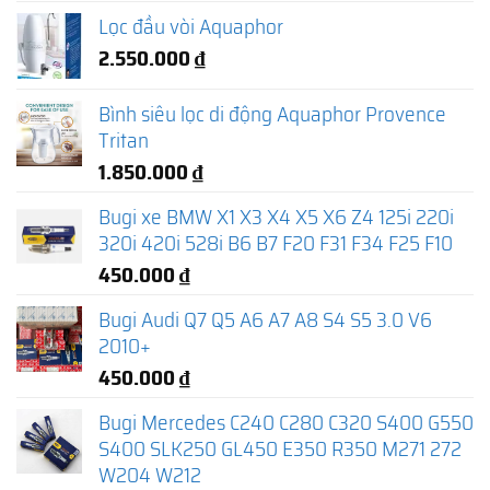
Lọc đầu vòi Aquaphor
2.550.000
₫
Bình siêu lọc di động Aquaphor Provence
Tritan
1.850.000
₫
Bugi xe BMW X1 X3 X4 X5 X6 Z4 125i 220i
320i 420i 528i B6 B7 F20 F31 F34 F25 F10
450.000
₫
Bugi Audi Q7 Q5 A6 A7 A8 S4 S5 3.0 V6
2010+
450.000
₫
Bugi Mercedes C240 C280 C320 S400 G550
S400 SLK250 GL450 E350 R350 M271 272
W204 W212