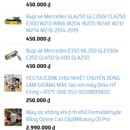
450.000
₫
Bugi xe Mercedes GLA250 GLC350e CLA250
E300 W213 W166 W204 W205 W246 W212
M274 M276 2014-2019
450.000
₫
Bugi xe Mercedes E350 ML350 GLE550e
C350 GL450 SL400 GLA250
450.000
₫
KEO SILICONE CHỊU NHIỆT CHUYÊN DÙNG
LÀM GIOĂNG MÁY, tạo ron máy Dirko HT
Elring +315*C-006.553-0039899820
250.000
₫
Máy lọc không khí ô tô Khử Formaldehyde
Bằng Ozone Cao Cấp|Miluxury C6 Pro
2.990.000
₫