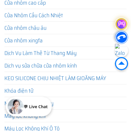
Cửa nhôm cao cấp
Cửa Nhôm Cầu Cách Nhiệt
Cửa nhôm châu âu
Cửa nhôm xingfa
Dịch Vụ Làm Thẻ Từ Thang Máy
Dịch vụ sửa chữa cửa nhôm kính
KEO SILICONE CHỊU NHIỆT LÀM GIOĂNG MÁY
Khóa điện tử
Máy Hút Bụi Cầm Tay
💬 Live Chat
Máy lọc không khí
Máy Lọc Không Khí Ô Tô