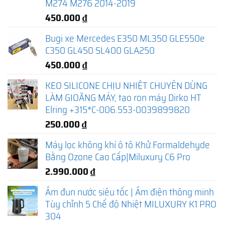
M274 M276 2014-2019
450.000
₫
Bugi xe Mercedes E350 ML350 GLE550e
C350 GL450 SL400 GLA250
450.000
₫
KEO SILICONE CHỊU NHIỆT CHUYÊN DÙNG
LÀM GIOĂNG MÁY, tạo ron máy Dirko HT
Elring +315*C-006.553-0039899820
250.000
₫
Máy lọc không khí ô tô Khử Formaldehyde
Bằng Ozone Cao Cấp|Miluxury C6 Pro
2.990.000
₫
Ấm đun nước siêu tốc | Ấm điện thông minh
Tùy chỉnh 5 Chế độ Nhiệt MILUXURY K1 PRO
304