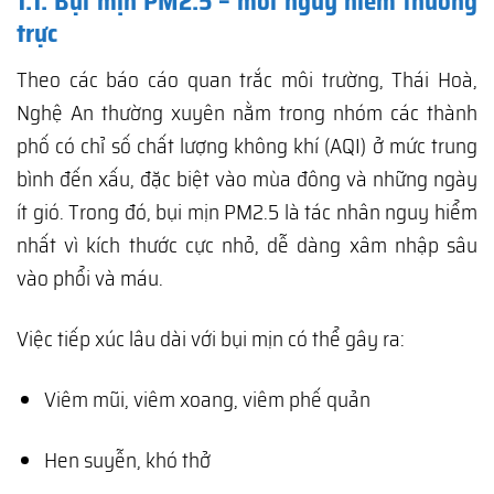
1.1. Bụi mịn PM2.5 – mối nguy hiểm thường
trực
Theo các báo cáo quan trắc môi trường, Thái Hoà,
Nghệ An thường xuyên nằm trong nhóm các thành
phố có chỉ số chất lượng không khí (AQI) ở mức trung
bình đến xấu, đặc biệt vào mùa đông và những ngày
ít gió. Trong đó, bụi mịn PM2.5 là tác nhân nguy hiểm
nhất vì kích thước cực nhỏ, dễ dàng xâm nhập sâu
vào phổi và máu.
Việc tiếp xúc lâu dài với bụi mịn có thể gây ra:
Viêm mũi, viêm xoang, viêm phế quản
Hen suyễn, khó thở