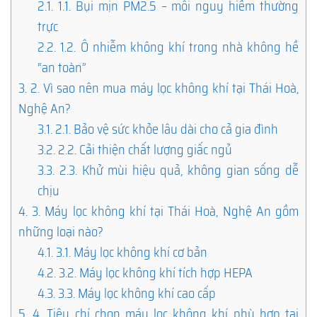
2.1.
1.1. Bụi mịn PM2.5 – mối nguy hiểm thường
trực
2.2.
1.2. Ô nhiễm không khí trong nhà không hề
“an toàn”
3.
2. Vì sao nên mua máy lọc không khí tại Thái Hoà,
Nghệ An?
3.1.
2.1. Bảo vệ sức khỏe lâu dài cho cả gia đình
3.2.
2.2. Cải thiện chất lượng giấc ngủ
3.3.
2.3. Khử mùi hiệu quả, không gian sống dễ
chịu
4.
3. Máy lọc không khí tại Thái Hoà, Nghệ An gồm
những loại nào?
4.1.
3.1. Máy lọc không khí cơ bản
4.2.
3.2. Máy lọc không khí tích hợp HEPA
4.3.
3.3. Máy lọc không khí cao cấp
5.
4. Tiêu chí chọn máy lọc không khí phù hợp tại