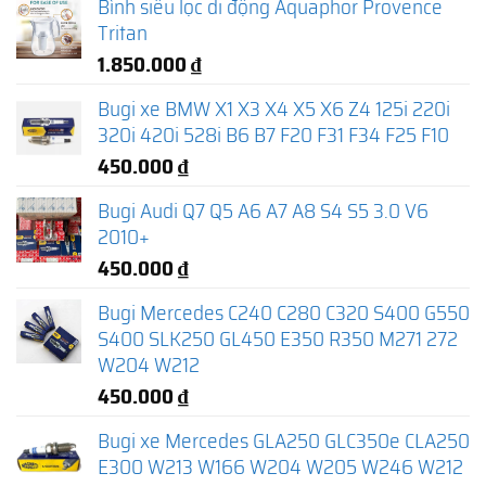
Bình siêu lọc di động Aquaphor Provence
Tritan
1.850.000
₫
Bugi xe BMW X1 X3 X4 X5 X6 Z4 125i 220i
320i 420i 528i B6 B7 F20 F31 F34 F25 F10
450.000
₫
Bugi Audi Q7 Q5 A6 A7 A8 S4 S5 3.0 V6
2010+
450.000
₫
Bugi Mercedes C240 C280 C320 S400 G550
S400 SLK250 GL450 E350 R350 M271 272
W204 W212
450.000
₫
Bugi xe Mercedes GLA250 GLC350e CLA250
E300 W213 W166 W204 W205 W246 W212