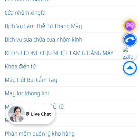
Cửa nhôm xingfa
Dịch Vụ Làm Thẻ Từ Thang Máy
Dịch vụ sửa chữa cửa nhôm kính
KEO SILICONE CHỊU NHIỆT LÀM GIOĂNG MÁY
Khóa điện tử
Máy Hút Bụi Cầm Tay
Máy lọc không khí
Máy Lọc Không Khí Ô Tô
💬 Live Chat
Máy sưởi mini
Phần mềm quản lý kho hàng