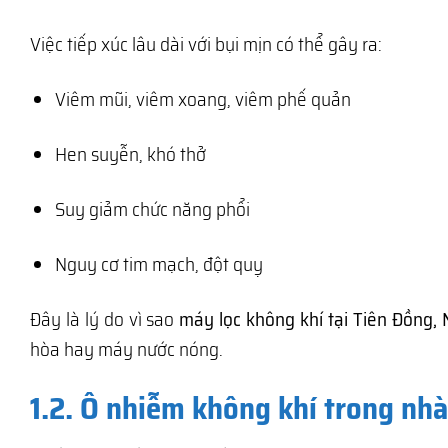
Việc tiếp xúc lâu dài với bụi mịn có thể gây ra:
Viêm mũi, viêm xoang, viêm phế quản
Hen suyễn, khó thở
Suy giảm chức năng phổi
Nguy cơ tim mạch, đột quỵ
Đây là lý do vì sao
máy lọc không khí tại Tiên Đồng,
hòa hay máy nước nóng.
1.2. Ô nhiễm không khí trong nh