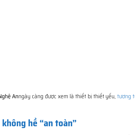
 Nghệ An
ngày càng được xem là thiết bị thiết yếu,
tương t
à không hề “an toàn”