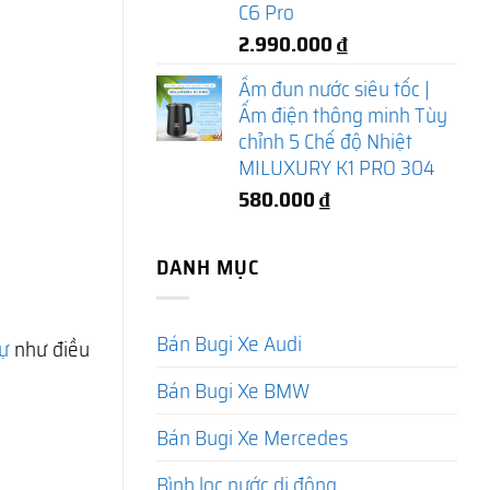
C6 Pro
2.990.000
₫
Ấm đun nước siêu tốc |
Ấm điện thông minh Tùy
chỉnh 5 Chế độ Nhiệt
MILUXURY K1 PRO 304
580.000
₫
DANH MỤC
Bán Bugi Xe Audi
ự
như điều
Bán Bugi Xe BMW
Bán Bugi Xe Mercedes
Bình lọc nước di động