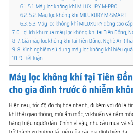
6.1.
5.1. Máy lọc không khí MILUXURY M-PRO
6.2.
5.2. Máy lọc không khí MILUXURY M-SMART
6.3.
5.3. Máy lọc không khí MILUXURY dòng cao cấp
7.
6. Lợi ích khi mua máy lọc không khí tại Tiên Đồng,
8.
7. Giá máy lọc không khí tại Tiên Đồng, Nghệ An (th
9.
8. Kinh nghiệm sử dụng máy lọc không khí hiệu quả
10.
9. Kết luận
Máy lọc không khí tại Tiên Đồ
cho gia đình trước ô nhiễm khô
Hiện nay, tốc độ đô thị hóa nhanh, đi kèm với đó là 
khí thải giao thông, mùi ẩm mốc, vi khuẩn và nấm m
hàng triệu người dân. Chính vì vậy, nhu cầu mua và 
trở thành xu hướng tất yếu của các gia đình hiện đại.