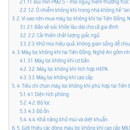
2.1.
1.1. Bụi mịn PM2.5 – mối nguy hiểm thường trực
2.2.
1.2. Ô nhiễm không khí trong nhà không hề “an
3.
2. Vì sao nên mua máy lọc không khí tại Tiên Đồng,
3.1.
2.1. Bảo vệ sức khỏe lâu dài cho cả gia đình
3.2.
2.2. Cải thiện chất lượng giấc ngủ
3.3.
2.3. Khử mùi hiệu quả, không gian sống dễ chị
4.
3. Máy lọc không khí tại Tiên Đồng, Nghệ An gồm nh
4.1.
3.1. Máy lọc không khí cơ bản
4.2.
3.2. Máy lọc không khí tích hợp HEPA
4.3.
3.3. Máy lọc không khí cao cấp
5.
4. Tiêu chí chọn máy lọc không khí phù hợp tại Tiên
5.1.
4.1. Diện tích phòng
5.2.
4.2. Bộ lọc
5.3.
4.3. Độ ồn
5.4.
4.4. Khả năng khử mùi và diệt khuẩn
6.
5. Giới thiệu các dòng máy lọc không khí cao cấp M