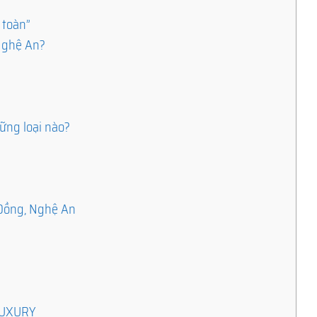
 toàn”
 Nghệ An?
u
ững loại nào?
 Đồng, Nghệ An
ILUXURY