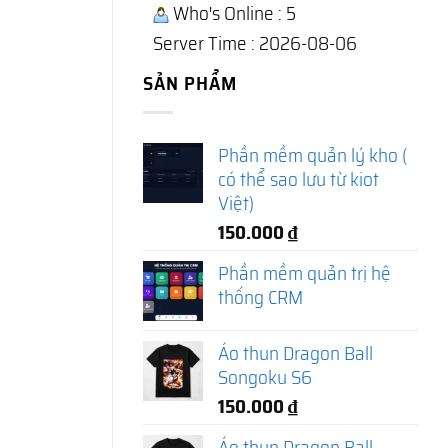
Who's Online : 5
Server Time : 2026-08-06
SẢN PHẨM
Phần mềm quản lý kho (
có thể sao lưu từ kiot
Việt)
150.000
₫
Phần mềm quản trị hệ
thống CRM
Áo thun Dragon Ball
Songoku S6
150.000
₫
Áo thun Dragon Ball