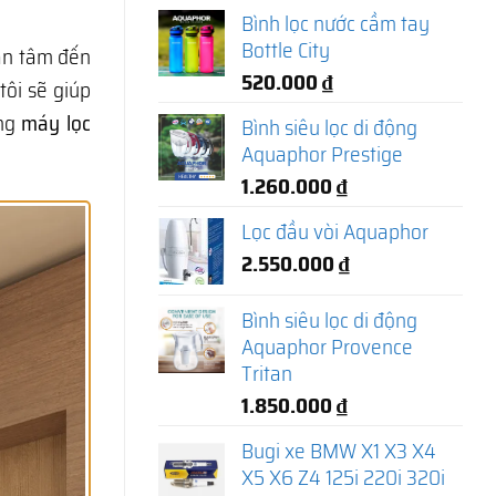
Bình lọc nước cầm tay
Bottle City
an tâm đến
520.000
₫
tôi sẽ giúp
òng
máy lọc
Bình siêu lọc di động
Aquaphor Prestige
1.260.000
₫
Lọc đầu vòi Aquaphor
2.550.000
₫
Bình siêu lọc di động
Aquaphor Provence
Tritan
1.850.000
₫
Bugi xe BMW X1 X3 X4
X5 X6 Z4 125i 220i 320i