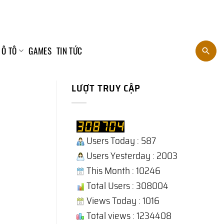
 Ô TÔ
GAMES
TIN TỨC
LƯỢT TRUY CẬP
Users Today : 587
Users Yesterday : 2003
This Month : 10246
Total Users : 308004
Views Today : 1016
Total views : 1234408