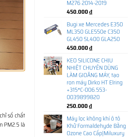
M276 2014-2019
450.000
₫
Bugi xe Mercedes E350
ML350 GLE550e C350
GL450 SL400 GLA250
450.000
₫
KEO SILICONE CHỊU
NHIỆT CHUYÊN DÙNG
LÀM GIOĂNG MÁY, tạo
ron máy Dirko HT Elring
+315*C-006.553-
0039899820
250.000
₫
hỉ số chất
Máy lọc không khí ô tô
ịn PM2.5 là
Khử Formaldehyde Bằng
Ozone Cao Cấp|Miluxury