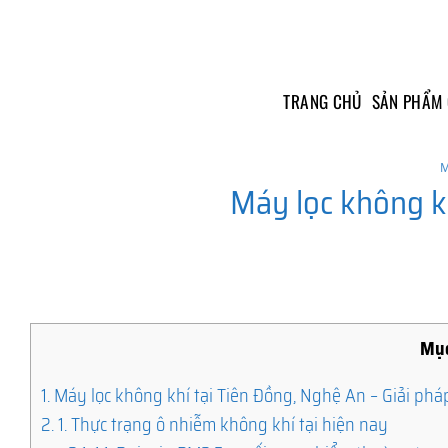
Skip
to
content
TRANG CHỦ
SẢN PHẨM
M
Máy lọc không k
Mục
1.
Máy lọc không khí tại Tiên Đồng, Nghệ An – Giải phá
2.
1. Thực trạng ô nhiễm không khí tại hiện nay