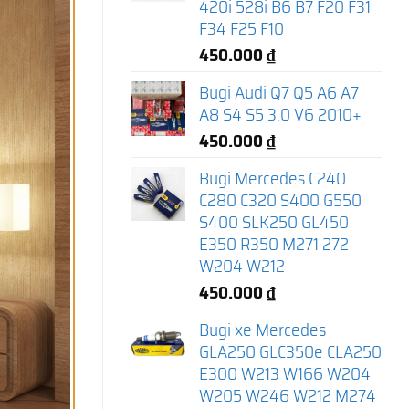
420i 528i B6 B7 F20 F31
F34 F25 F10
450.000
₫
Bugi Audi Q7 Q5 A6 A7
A8 S4 S5 3.0 V6 2010+
450.000
₫
Bugi Mercedes C240
C280 C320 S400 G550
S400 SLK250 GL450
E350 R350 M271 272
W204 W212
450.000
₫
Bugi xe Mercedes
GLA250 GLC350e CLA250
E300 W213 W166 W204
W205 W246 W212 M274