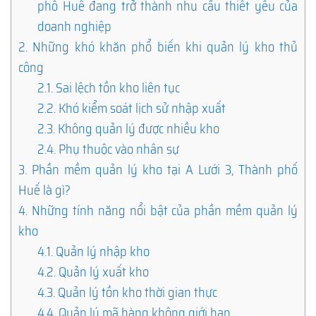
phố Huế đang trở thành nhu cầu thiết yếu của
doanh nghiệp
2.
Những khó khăn phổ biến khi quản lý kho thủ
công
2.1.
Sai lệch tồn kho liên tục
2.2.
Khó kiểm soát lịch sử nhập xuất
2.3.
Không quản lý được nhiều kho
2.4.
Phụ thuộc vào nhân sự
3.
Phần mềm quản lý kho tại A Lưới 3, Thành phố
Huế là gì?
4.
Những tính năng nổi bật của phần mềm quản lý
kho
4.1.
Quản lý nhập kho
4.2.
Quản lý xuất kho
4.3.
Quản lý tồn kho thời gian thực
4.4.
Quản lý mã hàng không giới hạn