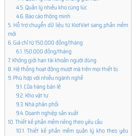
4.5.
Quản lý nhiều kho cùng lúc
4.6.
Báo cáo thông minh
5.
Hỗ trợ chuyển dữ liệu từ KiotViet sang phần mềm
mới
6.
Giá chỉ từ 150.000 đồng/tháng
6.1.
150.000 đồng/tháng
7.
Không giới hạn tài khoản người dùng
8.
Hệ thống hoạt động mượt mà trên mọi thiết bị
9.
Phù hợp với nhiều ngành nghề
9.1.
Cửa hàng bán lẻ
9.2.
Kho vật tư
9.3.
Nhà phân phối
9.4.
Doanh nghiệp sản xuất
10.
Thiết kế phần mềm riêng theo yêu cầu
10.1.
Thiết kế phần mềm quản lý kho theo yêu