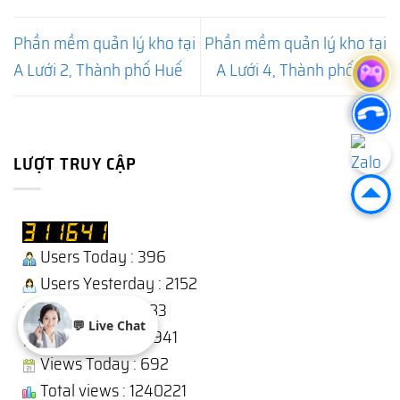
Phần mềm quản lý kho tại
Phần mềm quản lý kho tại
A Lưới 2, Thành phố Huế
A Lưới 4, Thành phố Huế
LƯỢT TRUY CẬP
Users Today : 396
Users Yesterday : 2152
This Month : 13183
💬 Live Chat
Total Users : 310941
Views Today : 692
Total views : 1240221