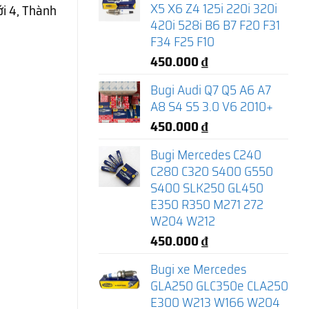
X5 X6 Z4 125i 220i 320i
i 4, Thành
420i 528i B6 B7 F20 F31
F34 F25 F10
450.000
₫
Bugi Audi Q7 Q5 A6 A7
A8 S4 S5 3.0 V6 2010+
450.000
₫
Bugi Mercedes C240
C280 C320 S400 G550
S400 SLK250 GL450
E350 R350 M271 272
W204 W212
450.000
₫
Bugi xe Mercedes
GLA250 GLC350e CLA250
E300 W213 W166 W204