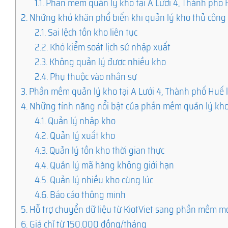
1.1.
Phần mềm quản lý kho tại A Lưới 4, Thành phố 
2.
Những khó khăn phổ biến khi quản lý kho thủ công
2.1.
Sai lệch tồn kho liên tục
2.2.
Khó kiểm soát lịch sử nhập xuất
2.3.
Không quản lý được nhiều kho
2.4.
Phụ thuộc vào nhân sự
3.
Phần mềm quản lý kho tại A Lưới 4, Thành phố Huế l
4.
Những tính năng nổi bật của phần mềm quản lý kh
4.1.
Quản lý nhập kho
4.2.
Quản lý xuất kho
4.3.
Quản lý tồn kho thời gian thực
4.4.
Quản lý mã hàng không giới hạn
4.5.
Quản lý nhiều kho cùng lúc
4.6.
Báo cáo thông minh
5.
Hỗ trợ chuyển dữ liệu từ KiotViet sang phần mềm m
6.
Giá chỉ từ 150.000 đồng/tháng