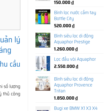
150.000
₫
Bình lọc nước cầm tay
Bottle City
520.000
₫
Bình siêu lọc di động
uản lý
Aquaphor Prestige
háng
1.260.000
₫
Lọc đầu vòi Aquaphor
nhu cầu
2.550.000
₫
Bình siêu lọc di động
Aquaphor Provence
hi số lượng
Tritan
ý thủ công
1.850.000
₫
Bugi xe BMW X1 X3 X4