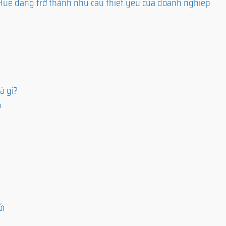
Huế đang trở thành nhu cầu thiết yếu của doanh nghiệp
à gì?
o
ới