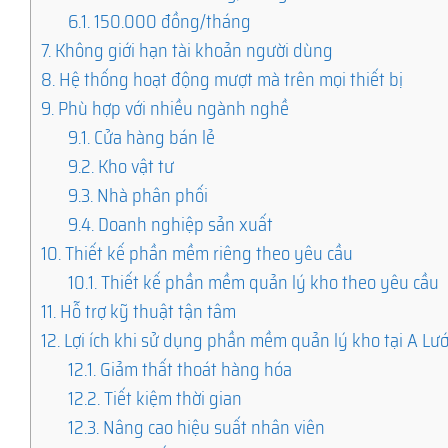
6.1.
150.000 đồng/tháng
7.
Không giới hạn tài khoản người dùng
8.
Hệ thống hoạt động mượt mà trên mọi thiết bị
9.
Phù hợp với nhiều ngành nghề
9.1.
Cửa hàng bán lẻ
9.2.
Kho vật tư
9.3.
Nhà phân phối
9.4.
Doanh nghiệp sản xuất
10.
Thiết kế phần mềm riêng theo yêu cầu
10.1.
Thiết kế phần mềm quản lý kho theo yêu cầu
11.
Hỗ trợ kỹ thuật tận tâm
12.
Lợi ích khi sử dụng phần mềm quản lý kho tại A Lư
12.1.
Giảm thất thoát hàng hóa
12.2.
Tiết kiệm thời gian
12.3.
Nâng cao hiệu suất nhân viên