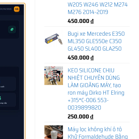
W205 W246 W212 M274
M276 2014-2019
450.000
₫
Bugi xe Mercedes E350
ML350 GLE550e C350
GL450 SL400 GLA250
450.000
₫
KEO SILICONE CHỊU
NHIỆT CHUYÊN DÙNG
LÀM GIOĂNG MÁY, tạo
ron máy Dirko HT Elring
+315*C-006.553-
0039899820
250.000
₫
Máy lọc không khí ô tô
Khử Formaldehyde Bằng