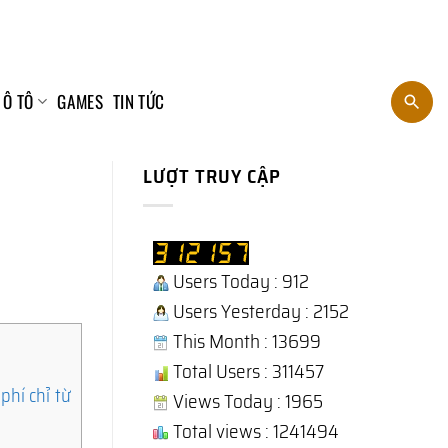
 Ô TÔ
GAMES
TIN TỨC
LƯỢT TRUY CẬP
Users Today : 912
Users Yesterday : 2152
This Month : 13699
Total Users : 311457
phí chỉ từ
Views Today : 1965
Total views : 1241494