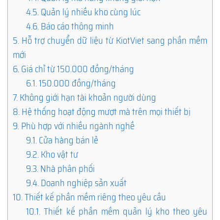
4.5.
Quản lý nhiều kho cùng lúc
4.6.
Báo cáo thông minh
5.
Hỗ trợ chuyển dữ liệu từ KiotViet sang phần mềm
mới
6.
Giá chỉ từ 150.000 đồng/tháng
6.1.
150.000 đồng/tháng
7.
Không giới hạn tài khoản người dùng
8.
Hệ thống hoạt động mượt mà trên mọi thiết bị
9.
Phù hợp với nhiều ngành nghề
9.1.
Cửa hàng bán lẻ
9.2.
Kho vật tư
9.3.
Nhà phân phối
9.4.
Doanh nghiệp sản xuất
10.
Thiết kế phần mềm riêng theo yêu cầu
10.1.
Thiết kế phần mềm quản lý kho theo yêu