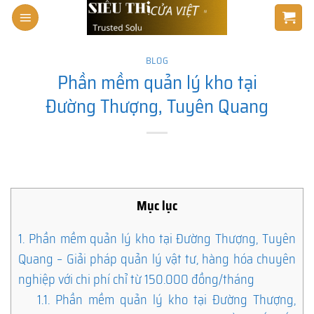
Skip
to
content
BLOG
Phần mềm quản lý kho tại
Đường Thượng, Tuyên Quang
Mục lục
1.
Phần mềm quản lý kho tại Đường Thượng, Tuyên
Quang – Giải pháp quản lý vật tư, hàng hóa chuyên
nghiệp với chi phí chỉ từ 150.000 đồng/tháng
1.1.
Phần mềm quản lý kho tại Đường Thượng,