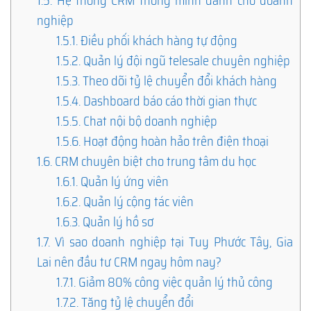
1.5.
Hệ thống CRM thông minh dành cho doanh
nghiệp
1.5.1.
Điều phối khách hàng tự động
1.5.2.
Quản lý đội ngũ telesale chuyên nghiệp
1.5.3.
Theo dõi tỷ lệ chuyển đổi khách hàng
1.5.4.
Dashboard báo cáo thời gian thực
1.5.5.
Chat nội bộ doanh nghiệp
1.5.6.
Hoạt động hoàn hảo trên điện thoại
1.6.
CRM chuyên biệt cho trung tâm du học
1.6.1.
Quản lý ứng viên
1.6.2.
Quản lý cộng tác viên
1.6.3.
Quản lý hồ sơ
1.7.
Vì sao doanh nghiệp tại Tuy Phước Tây, Gia
Lai nên đầu tư CRM ngay hôm nay?
1.7.1.
Giảm 80% công việc quản lý thủ công
1.7.2.
Tăng tỷ lệ chuyển đổi